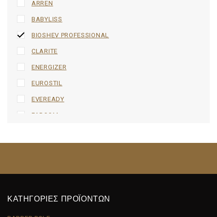
ARREN
BABYLISS
BIOSHEV PROFESSIONAL
CLARITE
ENERGIZER
EUROSTIL
EVEREADY
FARCOM
FFPROFESSIONAL
GAMMA+
GOOSPERY
HOCO.
IMMORTAL NYC
ΚΑΤΗΓΟΡΙΕΣ ΠΡΟΪΟΝΤΩΝ
JBL