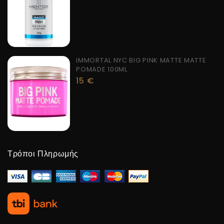
IMMORTAL NYC BIG PINK MATTE MATTE
POMADE 100ML
15
€
Τρόποι Πληρωμής