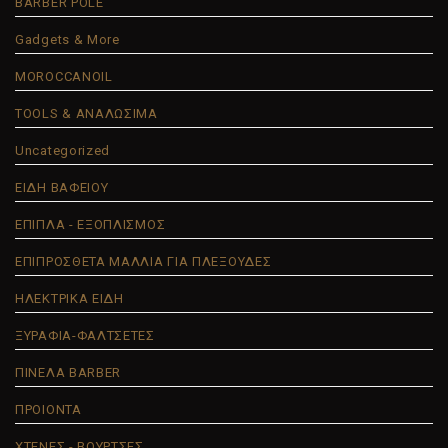
BARBER POLE
jRL PROFESSIONAL
Gadgets & More
KIEPE PROFESSIONAL
MOROCCANOIL
LAVISH
TOOLS & ΑΝΑΛΩΣΙΜΑ
MAXCOM
Uncategorized
MENTOR
MORFOSE OSSION
ΕΙΔΗ ΒΑΦΕΙΟΥ
MOROCCANOIL
ΕΠΙΠΛΑ - ΕΞΟΠΛΙΣΜΟΣ
MRD PRO
ΕΠΙΠΡΟΣΘΕΤΑ ΜΑΛΛΙΑ ΓΙΑ ΠΛΕΞΟΥΔΕΣ
PANASONIC
ΗΛΕΚΤΡΙΚΑ ΕΙΔΗ
PARLUX
ΞΥΡΑΦΙΑ-ΦΑΛΤΣΕΤΕΣ
REUZEL
ΠΙΝΕΛΑ BARBER
SANTO
ΠΡΟΙΟΝΤΑ
SCHWARZKOPF PROFESSIONAL
ΧΤΕΝΕΣ - ΒΟΥΡΤΣΕΣ