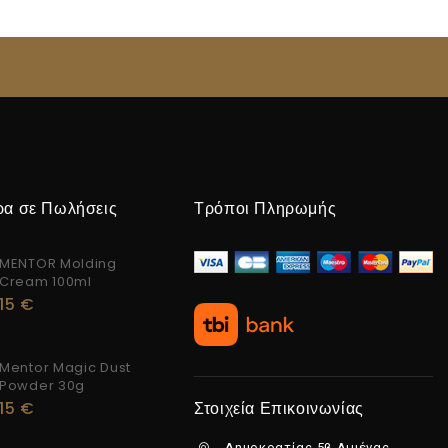
ρα σε Πωλήσεις
Τρόποι Πληρωμής
MENTOR Molding
Cream 100ml
15
€
Mentor Magic Dust
Powder 30g
15
€
Στοιχεία Επικοινωνίας
Δημοκρατίας 5β Λιμένας