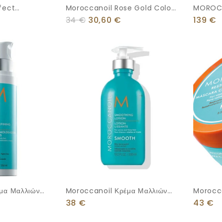
fect
Moroccanoil Rose Gold Color
MOROC
Depositing Mask 200ml
STYLE 
34
€
30,60
€
139
€
μα Μαλλιών
Moroccanoil Κρέμα Μαλλιών
Morocc
Smooth 300ml
Restora
38
€
43
€
250ml