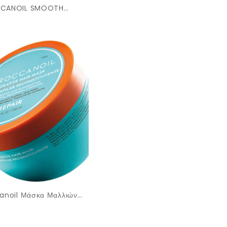
Polished Titanium
CANOIL SMOOTH
CERAMIC HEATED BRUSH
anoil Μάσκα Μαλλιών
tive Για Επανόρθωση