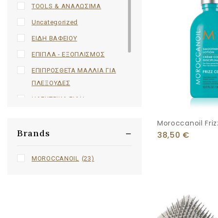
TOOLS & ΑΝΑΛΩΣΙΜΑ
Uncategorized
ΕΙΔΗ ΒΑΦΕΙΟΥ
ΕΠΙΠΛΑ - ΕΞΟΠΛΙΣΜΟΣ
ΕΠΙΠΡΟΣΘΕΤΑ ΜΑΛΛΙΑ ΓΙΑ
ΠΛΕΞΟΥΔΕΣ
ΗΛΕΚΤΡΙΚΑ ΕΙΔΗ
ΞΥΡΑΦΙΑ-ΦΑΛΤΣΕΤΕΣ
Moroccanoil Friz
ΠΙΝΕΛΑ BARBER
Brands
Smoothing Loti
38,50
€
ΚΡΕΜΑ
ΠΡΟΙΟΝΤΑ
MOROCCANOIL
(23)
ΧΤΕΝΕΣ - ΒΟΥΡΤΣΕΣ
ΨΑΛΙΔΙΑ