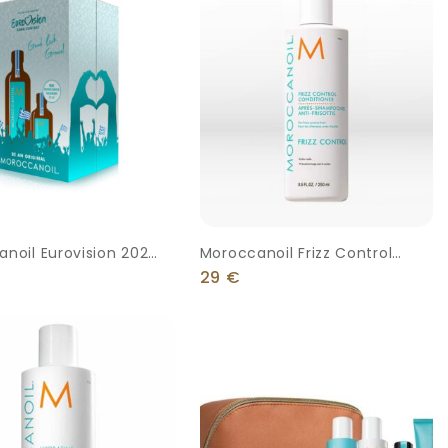
noil Eurovision 2023
Moroccanoil Frizz Control
riginal Σετ Θεραπείας
Conditioner 250ml
29
€
 2τμχ