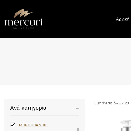
Αρχική
Εμφάνιση όλων
23
BARBER POLE
Ανά κατηγορία
Gadgets & More
MOROCCANOIL