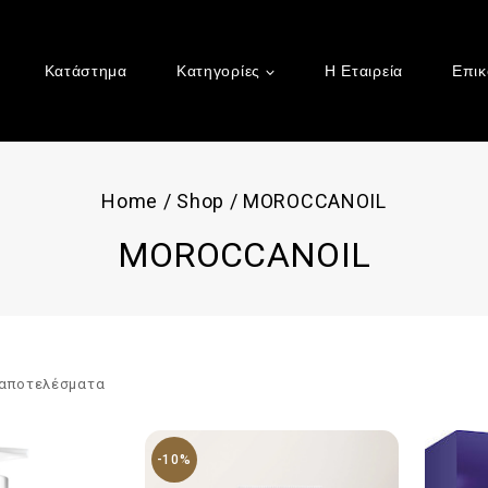
Κατάστημα
Κατηγορίες
Η Εταιρεία
Επικ
Home
/
Shop
/
MOROCCANOIL
MOROCCANOIL
αποτελέσματα
-10%