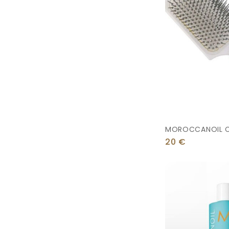
MOROCCANOIL 
IONIC PADDLE B
20
€