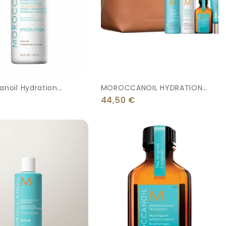
noil Hydration
MOROCCANOIL HYDRATION
ioner 250ml
SET
44,50
€