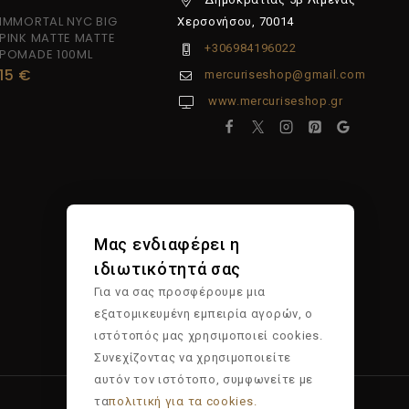
IMMORTAL NYC BIG
Χερσονήσου, 70014
PINK MATTE MATTE
+306984196022
POMADE 100ML
15
€
mercuriseshop@gmail.com
www.mercuriseshop.gr
Μας ενδιαφέρει η
ιδιωτικότητά σας
Για να σας προσφέρουμε μια
εξατομικευμένη εμπειρία αγορών, ο
ιστότοπός μας χρησιμοποιεί cookies.
Συνεχίζοντας να χρησιμοποιείτε
αυτόν τον ιστότοπο, συμφωνείτε με
τα
πολιτική για τα cookies.