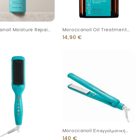
noil Moisture Repair
Moroccanoil Oil Treatment
o 250ml
25ml
14,90
€
Moroccanoil Επαγγελματική
Πρέσα Μαλλιών Perfectly
140
€