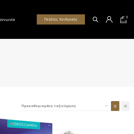
0
οινωνία
Πελάτες Χονδρικής