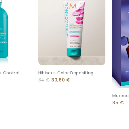
z Control
Hibiscus Color Depositing
on ΛΕΙΑΝΤΙΚΗ
Mask
34
€
30,60
€
Morocca
Περιποί
35
€