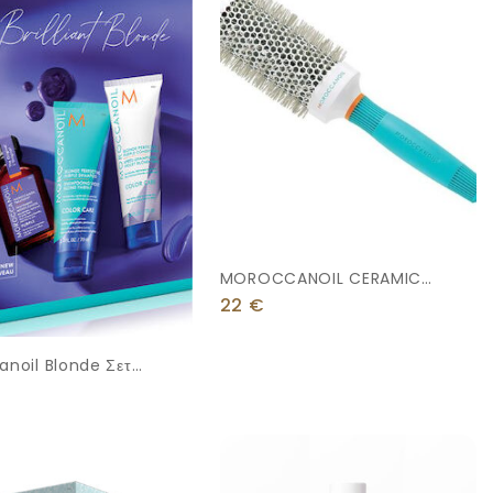
MOROCCANOIL CERAMIC
IONIC BRUSH LARGE 45MM
22
€
noil Blonde Σετ
ησης Μαλλιών