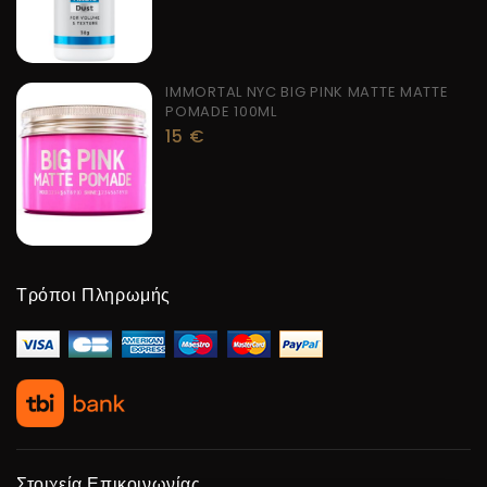
IMMORTAL NYC BIG PINK MATTE MATTE
POMADE 100ML
15
€
Τρόποι Πληρωμής
Στοιχεία Επικοινωνίας