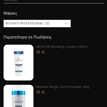
Μάρκες
Περισσότερα σε Πωλήσεις
MENTOR Molding Cream 100ml
15
€
Mentor Magic Dust Powder 30g
15
€