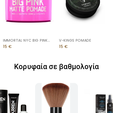
IMMORTAL NYC BIG PINK
V-KINGS POMADE
MATTE MATTE POMADE
15
€
15
€
100ML
Κορυφαία σε βαθμολογία