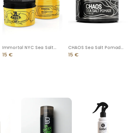
Immortal NYC Sea Salt
CHAOS Sea Salt Pomade
Pomade X Anber
(new Arrival)
15
€
15
€
Staysharp 100ml