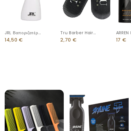
JRL Βαποριζατέρ
Tru Barber Hair
ARREN
150ml White
Grippers – 2 Τμχ –
KIT
14,50
€
2,70
€
17
€
11cm X 5cm