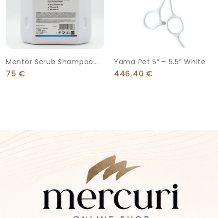
Mentor Scrub Shampoo
Yama Pet 5” – 5.5” White
Anti-Dry Dandruff 4lt
75
€
446,40
€