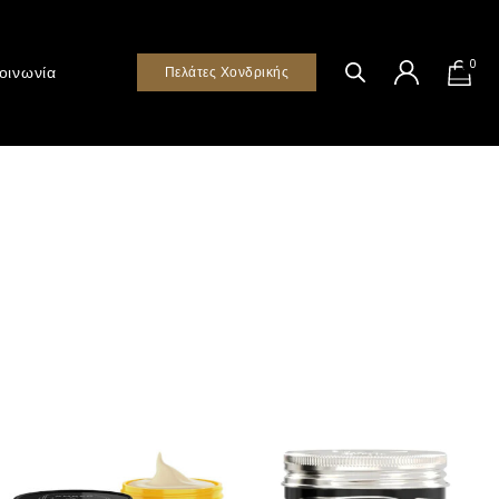
0
οινωνία
Πελάτες Χονδρικής