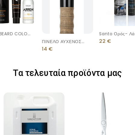
 BEARD COLOR
Santo Ορός- Λάδ
Μαλλιά Και Σώμ
22
€
ΠΙΝΕΛΟ ΑΥΧΕΝΟΣ
100ml
ΜΑΚΡΥ ΞΥΛΙΝΟ
14
€
Τα τελευταία προϊόντα μας