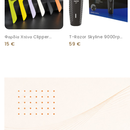
Φαρδία Χτένα Clipper
T-Razor Skyline 9000rpm
Comb
Επαγγελματική
15
€
59
€
Επαναφορτιζόμενη
Κουρευτική Μηχανή