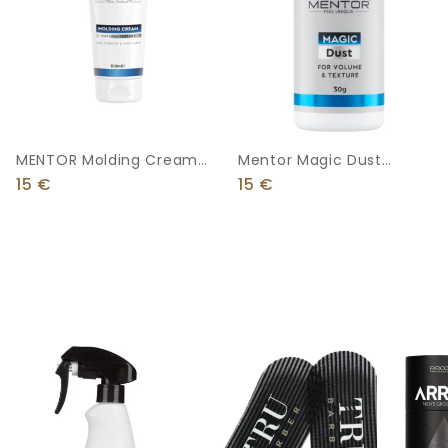
MENTOR Molding Cream
Mentor Magic Dust
100ml
Powder 30g
15
€
15
€