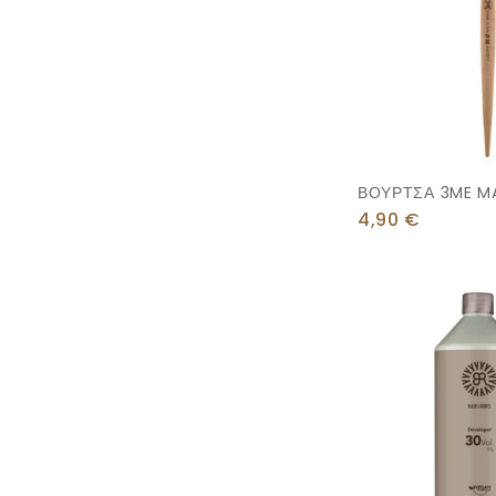
ΒΟΥΡΤΣΑ 3ME MA
0211
4,90
€