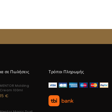
ρα σε Πωλήσεις
Τρόποι Πληρωμής
MENTOR Molding
Cream 100ml
15
€
Mentor Magic Dust