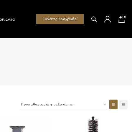
0
οινωνία
Πελάτες Χονδρικής