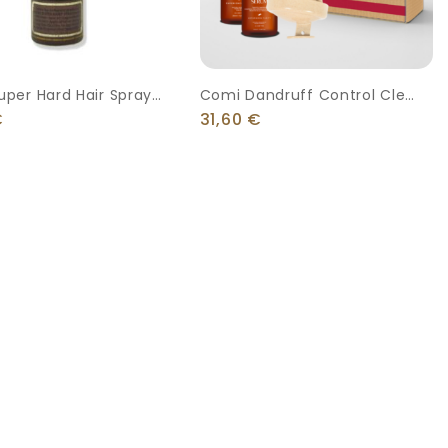
uper Hard Hair Spray
Comi Dandruff Control Clear
Scalp System
€
31,60
€