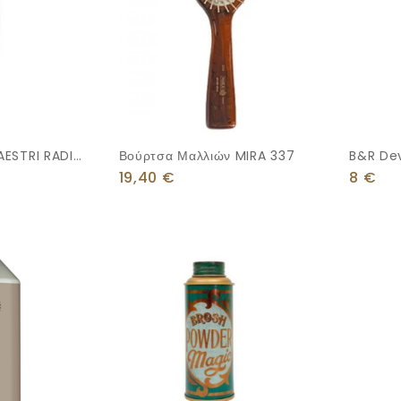
ESTRI RADIAL
Βούρτσα Μαλλιών MIRA 337
B&R Dev
Ml
19,40
€
8
€