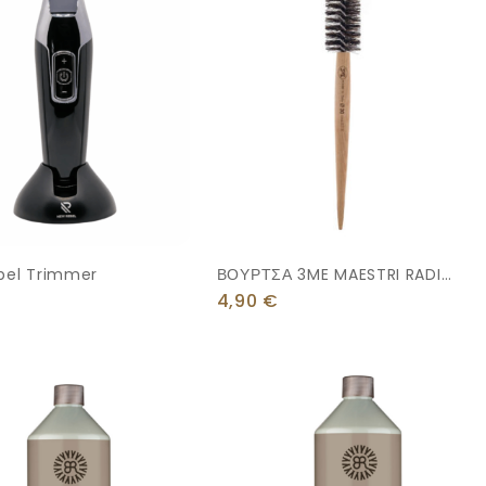
bel Trimmer
ΒΟΥΡΤΣΑ 3ME MAESTRI RADIAL
0210
4,90
€