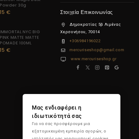
Powder 30g
15
€
Στοιχεία Επικοινωνίας
Δημοκρατίας 5β Λιμένας
IMMORTAL NYC BIG
Χερσονήσου, 70014
PINK MATTE MATTE
+306984196022
POMADE 100ML
15
€
mercuriseshop@gmail.com
www.mercuriseshop.gr
Μας ενδιαφέρει η
ιδιωτικότητά σας
Για να σας προσφέρουμε μια
εξατομικευμένη εμπειρία αγορών, ο
ιστότοπός μας χρησιμοποιεί cookies.