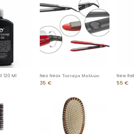
l 120 Ml
Neo Neox Τοστιέρα Μαλλιών
New Re
35
€
55
€