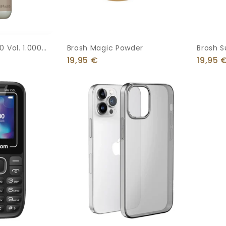
 Vol. 1.000
Brosh Magic Powder
Brosh S
210g
19,95
€
19,95