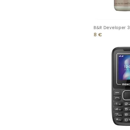
B&R Developer 30
Ml
8
€