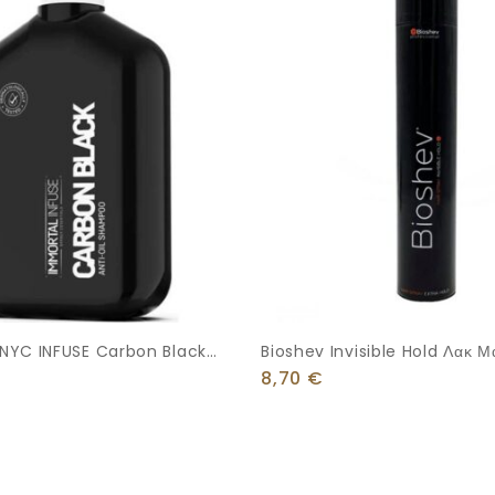
NYC INFUSE Carbon Black
Bioshev Invisible Hold Λακ Μ
500ml
Πολύ Δυνατό Κράτημα 500ml
8,70
€