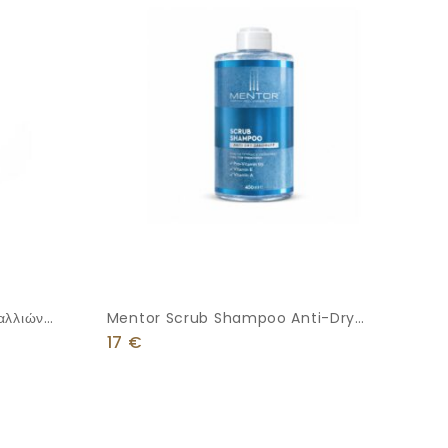
αλλιών
Mentor Scrub Shampoo Anti-Dry
Dandruff 400ml
17
€