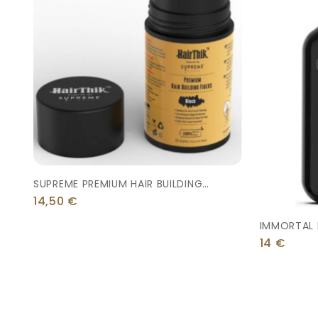
SUPREME PREMIUM HAIR BUILDING
FIBERS
14,50
€
IMMORTAL 
Shampoo 
14
€