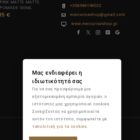
PINK MATTE MATTE
+306984196022
POMADE 100ML
15
€
mercuriseshop@gmail.com
www.mercuriseshop.gr
Μας ενδιαφέρει η
ιδιωτικότητά σας
Για να σας προσφέρουμε μια
εξατομικευμένη εμπειρία αγορών, ο
ιστότοπός μας χρησιμοποιεί cookies.
Συνεχίζοντας να χρησιμοποιείτε
αυτόν τον ιστότοπο, συμφωνείτε με
τα
πολιτική για τα cookies.