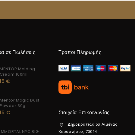
ρα σε Πωλήσεις
Τρόποι Πληρωμής
MENTOR Molding
Cream 100ml
15
€
Mentor Magic Dust
Powder 30g
15
€
Στοιχεία Επικοινωνίας
Δημοκρατίας 5β Λιμένας
IMMORTAL NYC BIG
Χερσονήσου, 70014