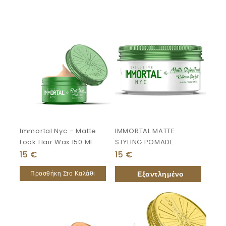
Immortal Nyc – Matte
IMMORTAL MATTE
Look Hair Wax 150 Ml
STYLING POMADE
“extreme Dry Look”
15
€
15
€
150ml
Προσθήκη Στο Καλάθι