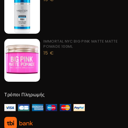
IMMORTAL NYC BIG PINK MATTE MATTE
POMADE 100ML
15
€
Τρόποι Πληρωμής