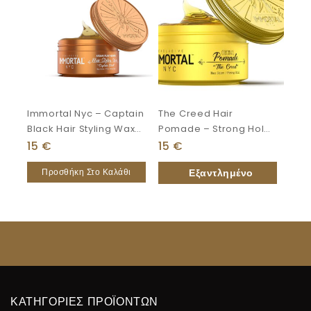
Immortal Nyc – Captain
The Creed Hair
Black Hair Styling Wax
Pomade – Strong Hold
150 Ml
150ml
15
€
15
€
Προσθήκη Στο Καλάθι
ΚΑΤΗΓΟΡΙΕΣ ΠΡΟΪΟΝΤΩΝ