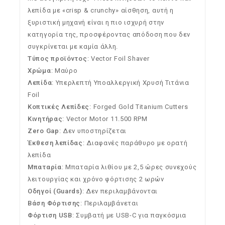
λεπίδα με «crisp & crunchy» αίσθηση, αυτή η
ξυριστική μηχανή είναι η πιο ισχυρή στην
κατηγορία της, προσφέροντας απόδοση που δεν
συγκρίνεται με καμία άλλη.
Τύπος προϊόντος
: Vector Foil Shaver
Χρώμα
: Μαύρο
Λεπίδα
: Υπερλεπτή Υποαλλεργική Χρυσή Τιτάνια
Foil
Κοπτικές Λεπίδες
: Forged Gold Titanium Cutters
Κινητήρας
: Vector Motor 11.500 RPM
Zero Gap
: Δεν υποστηρίζεται
Έκθεση λεπίδας
: Διαφανές παράθυρο με ορατή
λεπίδα
Μπαταρία
: Μπαταρία λιθίου με 2,5 ώρες συνεχούς
λειτουργίας και χρόνο φόρτισης 2 ωρών
Οδηγοί (Guards)
: Δεν περιλαμβάνονται
Βάση Φόρτισης
: Περιλαμβάνεται
Φόρτιση USB
: Συμβατή με USB-C για παγκόσμια