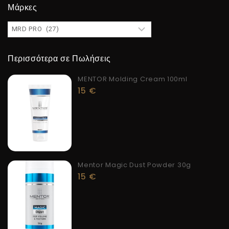
Μάρκες
Περισσότερα σε Πωλήσεις
MENTOR Molding Cream 100ml
15
€
Mentor Magic Dust Powder 30g
15
€