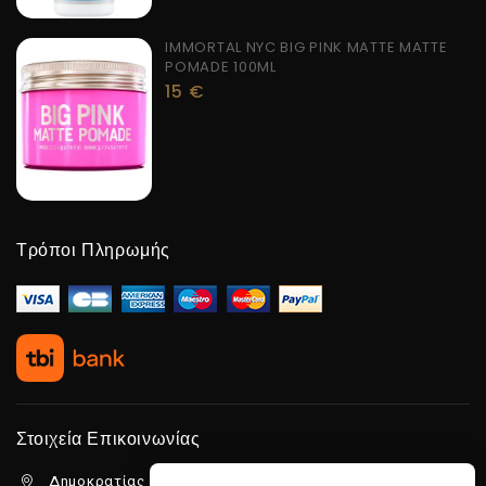
IMMORTAL NYC BIG PINK MATTE MATTE
POMADE 100ML
15
€
Τρόποι Πληρωμής
Στοιχεία Επικοινωνίας
Δημοκρατίας 5β Λιμένας Χερσονήσου, 70014