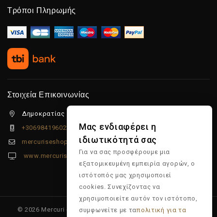
Τρόποι Πληρωμής
Στοιχεία Επικοινωνίας
Δημοκρατίας 5β Λιμένας Χερσονήσου, 70014
Μας ενδιαφέρει η
+306984196022
ιδιωτικότητά σας
mercuriseshop@gmail.com
Για να σας προσφέρουμε μια
www.mercuriseshop.gr
εξατομικευμένη εμπειρία αγορών, ο
ιστότοπός μας χρησιμοποιεί
cookies. Συνεχίζοντας να
χρησιμοποιείτε αυτόν τον ιστότοπο,
© 2026 Mercuri - Είδη κομμωτηρίου - Επώνυμα προϊόντα -
συμφωνείτε με τα
πολιτική για τα