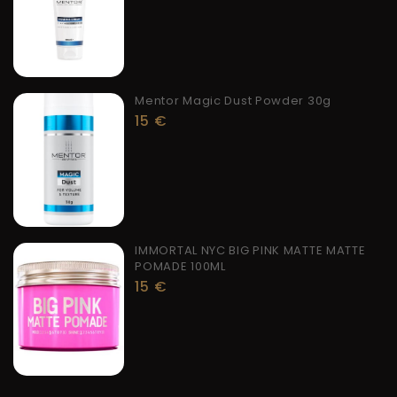
Mentor Magic Dust Powder 30g
15
€
IMMORTAL NYC BIG PINK MATTE MATTE
POMADE 100ML
15
€