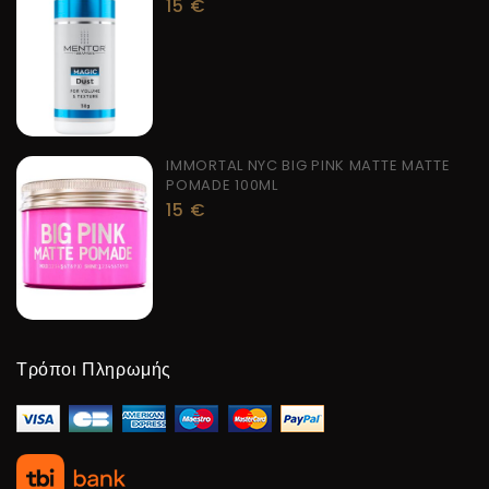
15
€
IMMORTAL NYC BIG PINK MATTE MATTE
POMADE 100ML
15
€
Τρόποι Πληρωμής