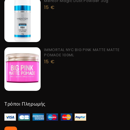
Mentor Magic Dust Powder 30g
15
€
IMMORTAL NYC BIG PINK MATTE MATTE
POMADE 100ML
15
€
Τρόποι Πληρωμής