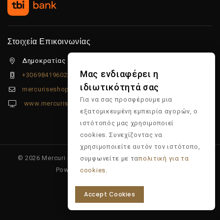
Στοιχεία Επικοινωνίας
Δημοκρατίας 5β Λιμένας Χερσονήσου, 70014
Μας ενδιαφέρει η
+306984196022
ιδιωτικότητά σας
mercuriseshop@gmail.com
Για να σας προσφέρουμε μια
www.mercuriseshop.gr
εξατομικευμένη εμπειρία αγορών, ο
ιστότοπός μας χρησιμοποιεί
cookies. Συνεχίζοντας να
χρησιμοποιείτε αυτόν τον ιστότοπο,
© 2026 Mercuri - Είδη κομμωτηρίου - Επώνυμα προϊόντα -
συμφωνείτε με τα
πολιτική για τα
Powered & Supported by
Multiapp
cookies.
Accept Cookies