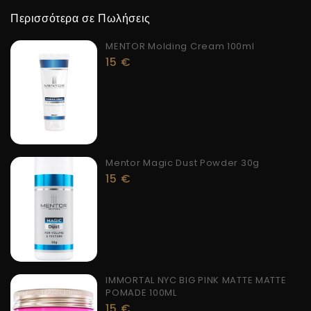
Περισσότερα σε Πωλήσεις
MENTOR Molding Cream 100ml
15
€
Mentor Magic Dust Powder 30g
15
€
IMMORTAL NYC BIG PINK MATTE MATTE
POMADE 100ML
15
€