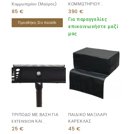
Κομμωτηρίου (μαύρος)
ΚΟΜΜΩΤΗΡΙΟΥ
ΥΔΡΑΥΛΙΚΗ
85
€
390
€
ΠΕΡΙΣΤΡΕΦΟΜΕΝΗ
Για παραγγελίες
Προσθήκη Στο Καλάθι
επικοινωνήστε μαζί
μας
ΤΡΙΠΟΔΟ ΜΕ ΒΑΣΗ ΓΙΑ
ΠΑΙΔΙΚΟ ΜΑΞΙΛΑΡΙ
EXTENSION ΚΑΙ
ΚΑΡΕΚΛΑΣ
ΕΡΓΑΛΕΙΑ
25
€
45
€