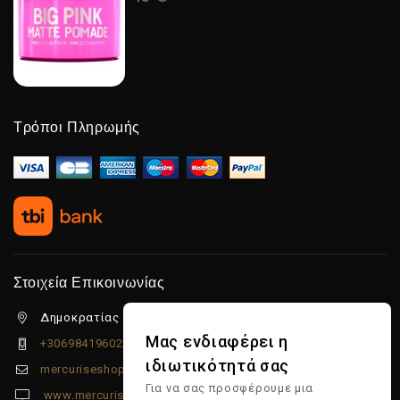
Τρόποι Πληρωμής
Στοιχεία Επικοινωνίας
Δημοκρατίας 5β Λιμένας Χερσονήσου, 70014
Μας ενδιαφέρει η
+306984196022
ιδιωτικότητά σας
mercuriseshop@gmail.com
Για να σας προσφέρουμε μια
www.mercuriseshop.gr