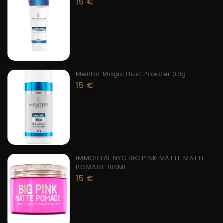
15
€
Mentor Magic Dust Powder 30g
15
€
IMMORTAL NYC BIG PINK MATTE MATTE
POMADE 100ML
15
€