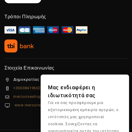
Τρόποι Πληρωμής
Στοιχεία Επικοινωνίας
Δημοκρατίας 5β Λιμένας Χερσονήσου, 70014
Μας ενδιαφέρει η
+306984196022
ιδιωτικότητά σας
mercuriseshop@gmail.com
Για να σας προσφέρουμε μια
www.mercuriseshop.gr
εξατομικευμένη εμπειρία αγορών, ο
ιστότοπός μας χρησιμοποιεί
cookies. Συνεχίζοντας να
χρησιμοποιείτε αυτόν τον ιστότοπο,