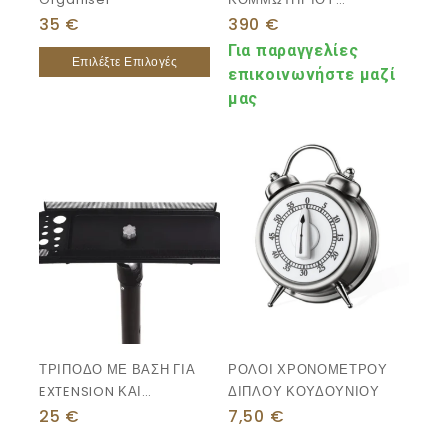
ΥΔΡΑΥΛΙΚΗ
35
€
390
€
ΠΕΡΙΣΤΡΕΦΟΜΕΝΗ
Για παραγγελίες
Επιλέξτε Επιλογές
επικοινωνήστε μαζί
μας
ΤΡΙΠΟΔΟ ΜΕ ΒΑΣΗ ΓΙΑ
ΡΟΛΟΙ ΧΡΟΝΟΜΕΤΡΟΥ
EXTENSION ΚΑΙ
ΔΙΠΛΟΥ ΚΟΥΔΟΥΝΙΟΥ
ΕΡΓΑΛΕΙΑ
25
€
7,50
€