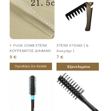
Y. PUOK COMB ΧΤΕΝΑ
ΧΤΕΝΑ STYLING ( &
ΚΟΥΡΕΜΑΤΟΣ ΔΙΑΦΑΝΗ
Ανοιχτήρι )
9
€
7
€
Προσθήκη Στο Καλάθι