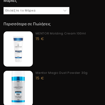
Μάρκες
Περισσότερα σε Πωλήσεις
MENTOR Molding Cream 100ml
15
€
Mentor Magic Dust Powder 30g
15
€