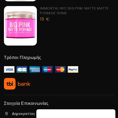
IMMORTAL NYC BIG PINK MATTE MATTE
POMADE 100ML
15
€
Τρόποι Πληρωμής
Στοιχεία Επικοινωνίας
Δημοκρατίας 5β Λιμένας Χερσονήσου, 70014