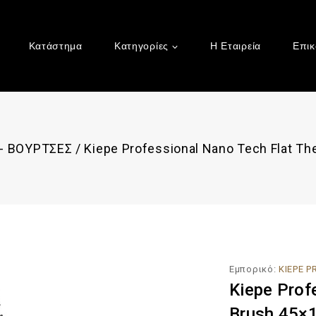
Κατάστημα
Κατηγορίες
Η Εταιρεία
Επικ
- ΒΟΥΡΤΣΕΣ
/
Kiepe Professional Nano Tech Flat T
Εμπορικό:
KIEPE 
Kiepe Prof
Brush 45×