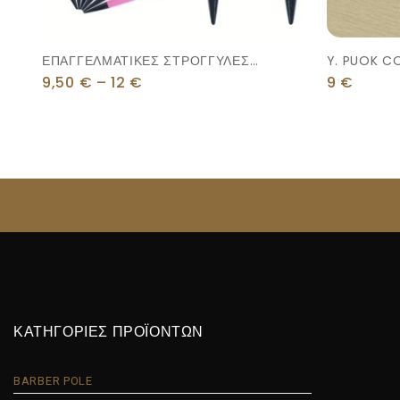
ΕΠΑΓΓΕΛΜΑΤΙΚΕΣ ΣΤΡΟΓΓΥΛΕΣ
Y. PUOK 
ΧΤΕΝΕΣ (μωβ)
ΔΙΑΦΑΝΗ
9,50
€
–
12
€
9
€
ΚΑΤΗΓΟΡΙΕΣ ΠΡΟΪΟΝΤΩΝ
BARBER POLE