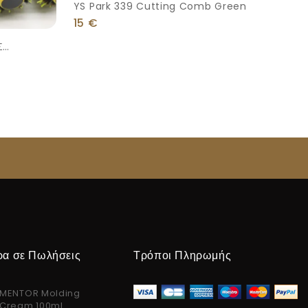
YS Park 339 Cutting Comb Green
15
€
Σ
ρα σε Πωλήσεις
Τρόποι Πληρωμής
MENTOR Molding
Cream 100ml