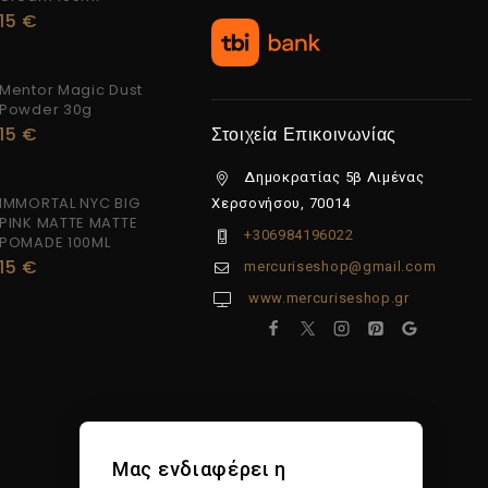
15
€
Mentor Magic Dust
Powder 30g
15
€
Στοιχεία Επικοινωνίας
Δημοκρατίας 5β Λιμένας
IMMORTAL NYC BIG
Χερσονήσου, 70014
PINK MATTE MATTE
+306984196022
POMADE 100ML
15
€
mercuriseshop@gmail.com
www.mercuriseshop.gr
Μας ενδιαφέρει η