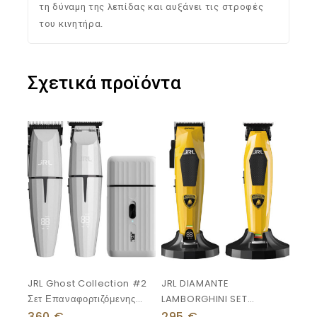
τη δύναμη της λεπίδας και αυξάνει τις στροφές
του κινητήρα.
Σχετικά προϊόντα
JRL Ghost Collection #2
JRL DIAMANTE
Σετ Επαναφορτιζόμενης
LAMBORGHINI SET
Κουρευτικής Μηχανής
YELLOW
360
€
295
€