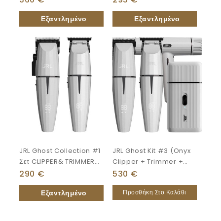
Λευκό GH-2401-2
JRL Ghost Collection #1
JRL Ghost Kit #3 (Onyx
Σετ CLIPPER& TRIMMER
Clipper + Trimmer +
Λευκό
Shaver + Forte Pro
290
€
530
€
Hairdryer)
Προσθήκη Στο Καλάθι