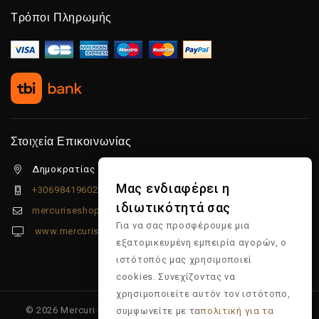
Τρόποι Πληρωμής
Στοιχεία Επικοινωνίας
Δημοκρατίας 5β Λιμένας Χερσονήσου, 70014
Μας ενδιαφέρει η
+306984196022
ιδιωτικότητά σας
mercuriseshop@gmail.com
Για να σας προσφέρουμε μια
www.mercuriseshop.gr
εξατομικευμένη εμπειρία αγορών, ο
ιστότοπός μας χρησιμοποιεί
cookies. Συνεχίζοντας να
χρησιμοποιείτε αυτόν τον ιστότοπο,
© 2026 Mercuri - Είδη κομμωτηρίου - Επώνυμα προϊόντα -
συμφωνείτε με τα
πολιτική για τα