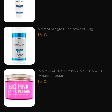
Mentor Magic Dust Powder 30g
15
€
IMMORTAL NYC BIG PINK MATTE MATTE
POMADE 100ML
15
€