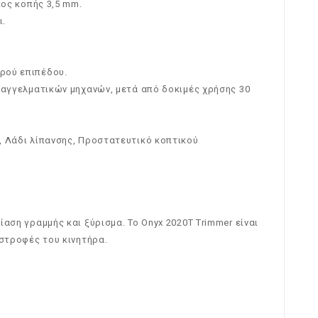
κος κοπής 3,5 mm.
ι.
ερού επιπέδου.
επαγγελματικών μηχανών, μετά από δοκιμές χρήσης 30
άκι, Λάδι λίπανσης, Προστατευτικό κοπτικού
ίαση γραμμής και ξύρισμα. Το Onyx 2020T Trimmer είναι
 στροφές του κινητήρα.