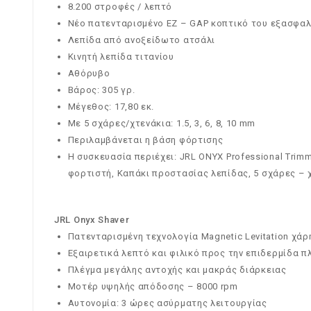
8.200 στροφές / λεπτό
Νέο πατενταρισμένο EZ – GAP κοπτικό του εξασφαλ
Λεπίδα από ανοξείδωτο ατσάλι
Κινητή λεπίδα τιτανίου
Αθόρυβο
Bάρος: 305 γρ.
Μέγεθος: 17,80 εκ.
Με 5 σχάρες/χτενάκια: 1.5, 3, 6, 8, 10 mm
Περιλαμβάνεται η βάση φόρτισης
Η συσκευασία περιέχει: JRL ONYX Professional Trim
φορτιστή, Καπάκι προστασίας λεπίδας, 5 σχάρες – 
JRL Onyx Shaver
Πατενταρισμένη τεχνολογία Magnetic Levitation χάρ
Εξαιρετικά λεπτό και φιλικό προς την επιδερμίδα 
Πλέγμα μεγάλης αντοχής και μακράς διάρκειας
Μοτέρ υψηλής απόδοσης – 8000 rpm
Αυτονομία: 3 ώρες ασύρματης λειτουργίας