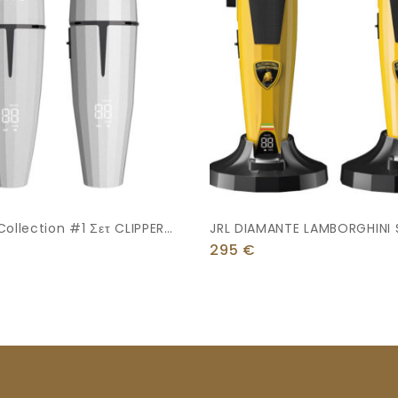
Collection #1 Σετ CLIPPER&
JRL DIAMANTE LAMBORGHINI 
ευκό
YELLOW
295
€