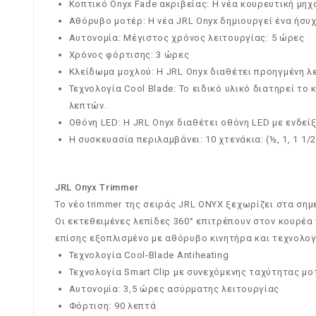
Κοπτικό Onyx Fade ακριβείας: Η νέα κουρευτική μηχ
Αθόρυβο μοτέρ: Η νέα JRL Onyx δημιουργεί ένα ήσυ
Αυτονομία: Μέγιστος χρόνος λειτουργίας: 5 ώρες
Χρόνος φόρτισης: 3 ώρες
Κλείδωμα μοχλού: Η JRL Onyx διαθέτει προηγμένη λ
Τεχνολογία Cool Blade: Το ειδικό υλικό διατηρεί τ
λεπτών.
Οθόνη LED: Η JRL Onyx διαθέτει οθόνη LED με ενδεί
Η συσκευασία περιλαμβάνει: 10 χτενάκια: (½, 1, 1 1/2
JRL Onyx Trimmer
Το νέο trimmer της σειράς JRL ONYX ξεχωρίζει στα ση
Οι εκτεθειμένες λεπίδες 360° επιτρέπουν στον κουρέα ν
επίσης εξοπλισμένο με αθόρυβο κινητήρα και τεχνολογία
Τεχνολογία Cool-Blade Antiheating
Τεχνολογία Smart Clip με συνεχόμενης ταχύτητας μο
Αυτονομία: 3,5 ώρες ασύρματης λειτουργίας
Φόρτιση: 90 λεπτά