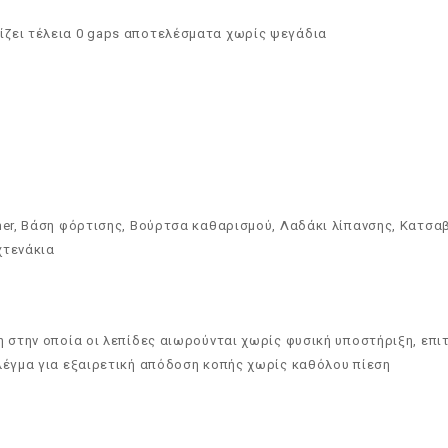
ίζει τέλεια 0 gaps αποτελέσματα χωρίς ψεγάδια
mer, Βάση φόρτισης, Βούρτσα καθαρισμού, Λαδάκι λίπανσης, Κατσα
χτενάκια
η στην οποία οι λεπίδες αιωρούνται χωρίς φυσική υποστήριξη, επ
πλέγμα για εξαιρετική απόδοση κοπής χωρίς καθόλου πίεση