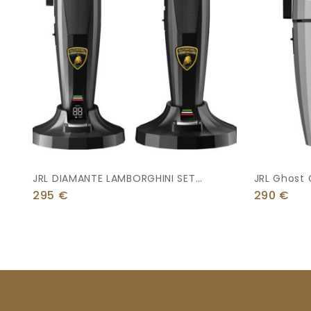
JRL DIAMANTE LAMBORGHINI SET
JRL Ghost 
BLACK
TRIMMER Λ
295
€
290
€