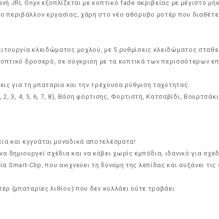
ανή JRL Onyx εξοπλίζεται με κοπτικό fade ακριβείας με μέγιστο μή
χο περιβάλλον εργασίας, χάρη στο νέο αθόρυβο μοτέρ που διαθέτε
ειτουργία κλειδώματος μοχλού, με 5 ρυθμίσεις κλειδώματος σταθ
ο κοπτικό δροσερό, σε σύγκριση με τα κοπτικά των περισσότερων 
ξεις για τη μπαταρία και την τρέχουσα ρύθμιση ταχύτητας.
, 2, 3, 4, 5, 6, 7, 8), Βάση φόρτισης, Φορτιστή, Κατσαβίδι, Βουρτσ
μεία και εγγυάται μοναδικά αποτελέσματα!
α δημιουργεί σχέδια και να κόβει χωρίς εμπόδια, ιδανικό για σχεδ
 Smart-Clip, που ανιχνεύει τη δύναμη της λεπίδας και αυξάνει τις
τέρ (μπαταρίες λιθίου) που δεν κολλάει ούτε τραβάει.