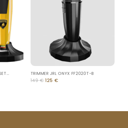
SET
TRIMMER JRL ONYX FF2020T-B
149
€
125
€