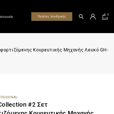
0
οινωνία
Πελάτες Χονδρικής
αναφορτιζόμενης Κουρευτικής Μηχανής Λευκό GH-
OFESSIONAL
Collection #2 Σετ
ιζόμενης Κουρευτικής Μηχανής