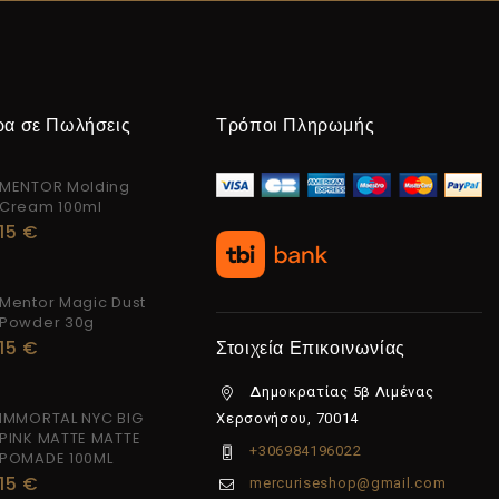
ρα σε Πωλήσεις
Τρόποι Πληρωμής
MENTOR Molding
Cream 100ml
15
€
Mentor Magic Dust
Powder 30g
15
€
Στοιχεία Επικοινωνίας
Δημοκρατίας 5β Λιμένας
IMMORTAL NYC BIG
Χερσονήσου, 70014
PINK MATTE MATTE
+306984196022
POMADE 100ML
15
€
mercuriseshop@gmail.com