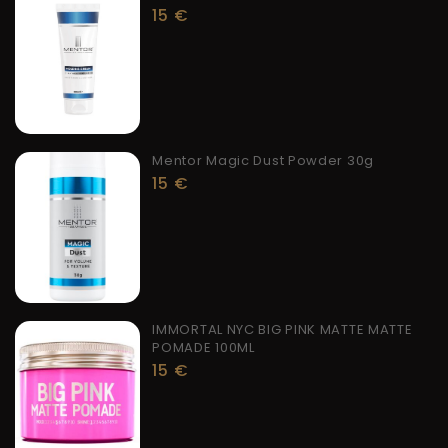
15
€
Mentor Magic Dust Powder 30g
15
€
IMMORTAL NYC BIG PINK MATTE MATTE
POMADE 100ML
15
€