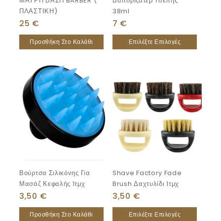
ΜΑΥΡΗ ΒΑΣΗ BARBER (
Βαποριζατέρ Τσέπης
ΠΛΑΣΤΙΚΗ)
38ml
25
€
7
€
Προσθήκη Στο Καλάθι
Επιλέξτε Επιλογές
Βούρτσα Σιλικόνης Για
Shave Factory Fade
Μασάζ Κεφαλής 1τμχ
Brush Δαχτυλίδι 1τμχ
3,50
€
3,50
€
Προσθήκη Στο Καλάθι
Επιλέξτε Επιλογές