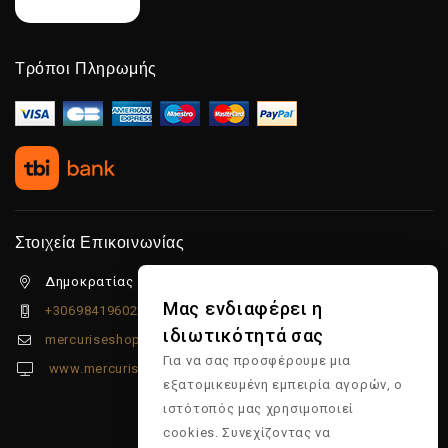
Τρόποι Πληρωμής
Στοιχεία Επικοινωνίας
Δημοκρατίας 5β Λιμένας Χερσονήσου, 70014
Μας ενδιαφέρει η
+306984196022
ιδιωτικότητά σας
mercuriseshop@gmail.com
Για να σας προσφέρουμε μια
www.mercuriseshop.gr
εξατομικευμένη εμπειρία αγορών, ο
ιστότοπός μας χρησιμοποιεί
cookies. Συνεχίζοντας να