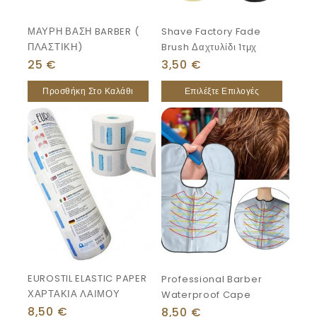
ΜΑΥΡΗ ΒΑΣΗ BARBER (
Shave Factory Fade
ΠΛΑΣΤΙΚΗ)
Brush Δαχτυλίδι 1τμχ
25
€
3,50
€
Προσθήκη Στο Καλάθι
Επιλέξτε Επιλογές
EUROSTIL ELASTIC PAPER
Professional Barber
ΧΑΡΤΑΚΙΑ ΛΑΙΜΟΥ
Waterproof Cape
8,50
€
8,50
€