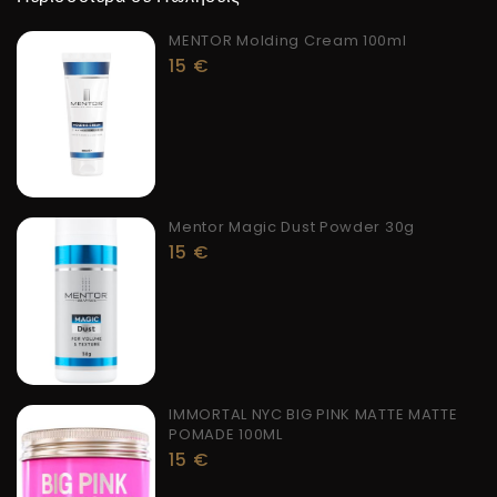
MENTOR Molding Cream 100ml
15
€
Mentor Magic Dust Powder 30g
15
€
IMMORTAL NYC BIG PINK MATTE MATTE
POMADE 100ML
15
€