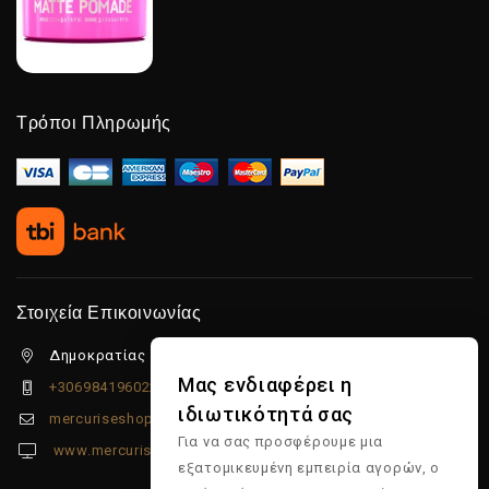
Τρόποι Πληρωμής
Στοιχεία Επικοινωνίας
Δημοκρατίας 5β Λιμένας Χερσονήσου, 70014
Μας ενδιαφέρει η
+306984196022
ιδιωτικότητά σας
mercuriseshop@gmail.com
Για να σας προσφέρουμε μια
www.mercuriseshop.gr
εξατομικευμένη εμπειρία αγορών, ο