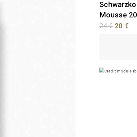
Schwarzkop
Mousse 2
24
€
20
€