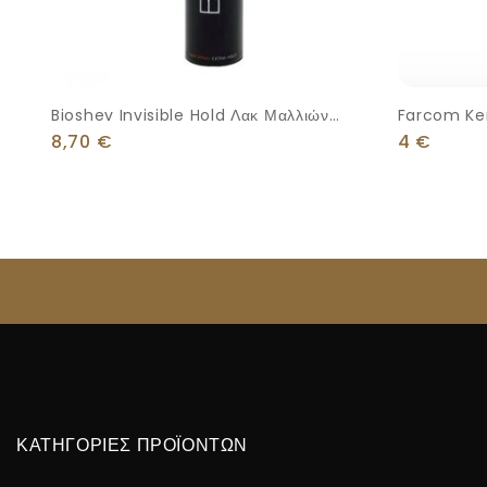
Bioshev Invisible Hold Λακ Μαλλιών
Farcom Ker
Πολύ Δυνατό Κράτημα 500ml
Λακ Μαλλιώ
8,70
€
4
€
300ml
ΚΑΤΗΓΟΡΙΕΣ ΠΡΟΪΟΝΤΩΝ