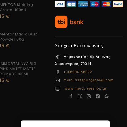
MENTOR Molding
Cream 100ml
15
€
Mentor Magic Dust
Powder 30g
15
€
Στοιχεία Επικοινωνίας
Δημοκρατίας 5β Λιμένας
IMMORTAL NYC BIG
Χερσονήσου, 70014
PINK MATTE MATTE
+306984196022
POMADE 100ML
15
€
mercuriseshop@gmail.com
www.mercuriseshop.gr