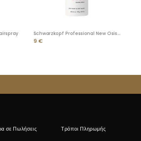
airspray
Schwarzkopf Professional New Osis+
Sparkler 300ml
9
€
ρα σε Πωλήσεις
Τρόποι Πληρωμής