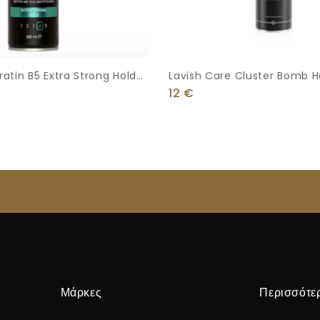
atin B5 Extra Strong Hold
Lavish Care Cluster Bomb H
ν Πολύ Δυνατό Κράτημα
12
€
Μάρκες
Περισσότε