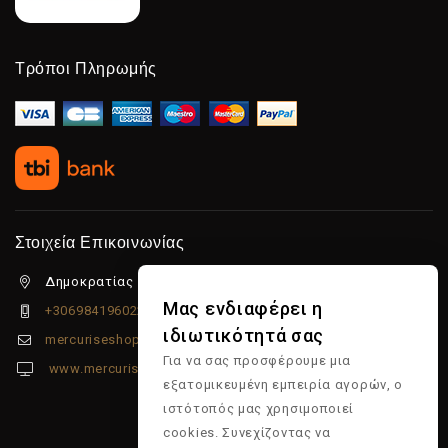
Τρόποι Πληρωμής
Στοιχεία Επικοινωνίας
Δημοκρατίας 5β Λιμένας Χερσονήσου, 70014
Μας ενδιαφέρει η
+306984196022
ιδιωτικότητά σας
mercuriseshop@gmail.com
Για να σας προσφέρουμε μια
www.mercuriseshop.gr
εξατομικευμένη εμπειρία αγορών, ο
ιστότοπός μας χρησιμοποιεί
cookies. Συνεχίζοντας να