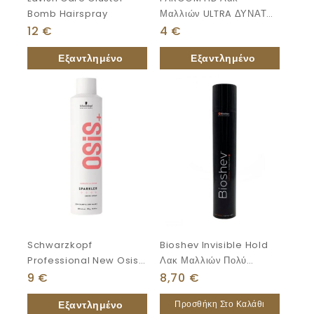
Bomb Hairspray
Μαλλιών ULTRA ΔΥΝΑΤΟ
ΚΡΑΤΗΜΑ 300ml
12
€
4
€
Schwarzkopf
Bioshev Invisible Hold
Professional New Osis+
Λακ Μαλλιών Πολύ
Sparkler 300ml
Δυνατό Κράτημα 500ml
9
€
8,70
€
Προσθήκη Στο Καλάθι