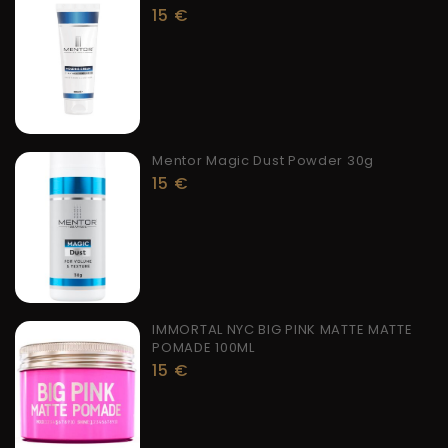
15
€
Mentor Magic Dust Powder 30g
15
€
IMMORTAL NYC BIG PINK MATTE MATTE
POMADE 100ML
15
€