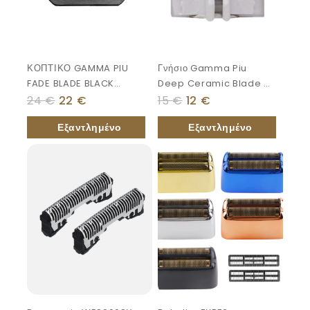
ΚΟΠΤΙΚΟ GAMMA PIU
Γνήσιο Gamma Piu
FADE BLADE BLACK
Deep Ceramic Blade X-
DIAMOND
EVO Hitter ΚΟΠΤΙΚΟ
24
€
22
€
15
€
12
€