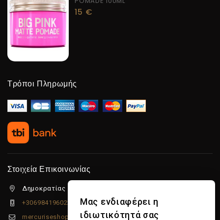
POMADE 100ML
15
€
Τρόποι Πληρωμής
Στοιχεία Επικοινωνίας
Δημοκρατίας 5β Λιμένας Χερσονήσου, 70014
Μας ενδιαφέρει η
+306984196022
ιδιωτικότητά σας
mercuriseshop@gmail.com