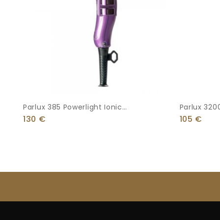
Parlux 385 Powerlight Ionic
Parlux 320
Επαγγελματικό Πιστολάκι Μαλλιών
1900W
130
€
105
€
2150W