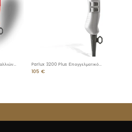
Μαλλιών
Parlux 3200 Plus Επαγγελματικό
Πιστολάκι Μαλλιών 1900W Silver
105
€