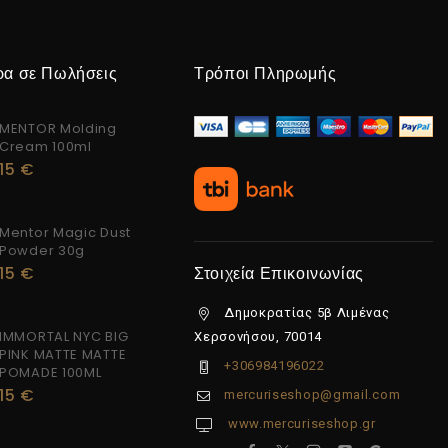
ρα σε Πωλήσεις
Τρόποι Πληρωμής
MENTOR Molding
Cream 100ml
15
€
Mentor Magic Dust
Powder 30g
15
€
Στοιχεία Επικοινωνίας
Δημοκρατίας 5β Λιμένας
IMMORTAL NYC BIG
Χερσονήσου, 70014
PINK MATTE MATTE
+306984196022
POMADE 100ML
15
€
mercuriseshop@gmail.com
www.mercuriseshop.gr