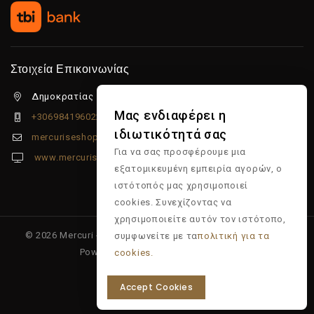
Στοιχεία Επικοινωνίας
Δημοκρατίας 5β Λιμένας Χερσονήσου, 70014
Μας ενδιαφέρει η
+306984196022
ιδιωτικότητά σας
mercuriseshop@gmail.com
Για να σας προσφέρουμε μια
www.mercuriseshop.gr
εξατομικευμένη εμπειρία αγορών, ο
ιστότοπός μας χρησιμοποιεί
cookies. Συνεχίζοντας να
χρησιμοποιείτε αυτόν τον ιστότοπο,
© 2026 Mercuri - Είδη κομμωτηρίου - Επώνυμα προϊόντα -
συμφωνείτε με τα
πολιτική για τα
Powered & Supported by
Multiapp
cookies.
Accept Cookies