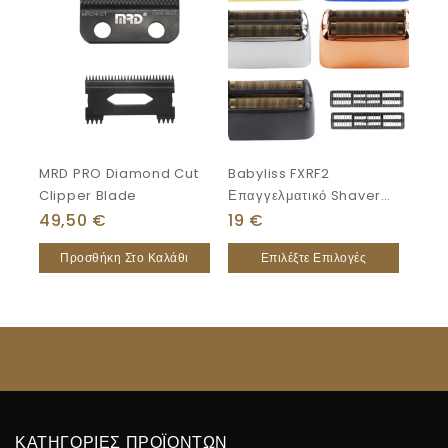
MRD PRO Diamond Cut
Babyliss FXRF2
Clipper Blade
Επαγγελματικό Shaver
Σετ
49,50
€
19
€
Προσθήκη Στο Καλάθι
Επιλέξτε Επιλογές
ΚΑΤΗΓΟΡΙΕΣ ΠΡΟΪΟΝΤΩΝ