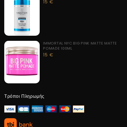
15
€
IMMORTAL NYC BIG PINK MATTE MATTE
POMADE 100ML
15
€
Τρόποι Πληρωμής