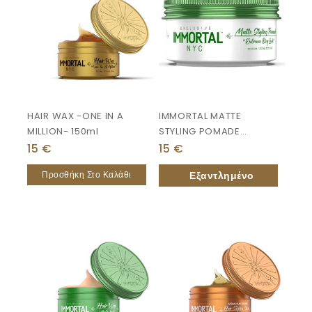
HAIR WAX -ONE IN A
IMMORTAL MATTE
MILLION- 150ml
STYLING POMADE
“extreme Dry Look”
15
€
15
€
150ml
Προσθήκη Στο Καλάθι