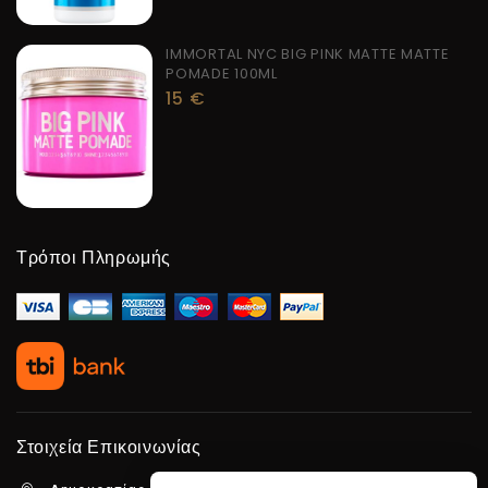
IMMORTAL NYC BIG PINK MATTE MATTE
POMADE 100ML
15
€
Τρόποι Πληρωμής
Στοιχεία Επικοινωνίας