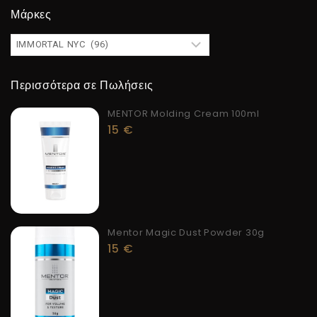
Μάρκες
Περισσότερα σε Πωλήσεις
MENTOR Molding Cream 100ml
15
€
Mentor Magic Dust Powder 30g
15
€