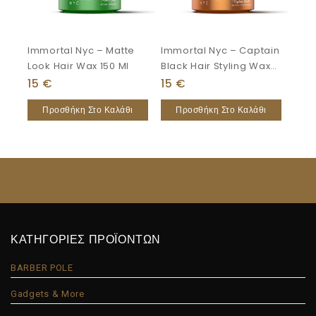
Immortal Nyc – Matte
Immortal Nyc – Captain
Look Hair Wax 150 Ml
Black Hair Styling Wax
150 Ml
15
€
15
€
Προσθήκη Στο Καλάθι
Προσθήκη Στο Καλάθι
ΚΑΤΗΓΟΡΙΕΣ ΠΡΟΪΟΝΤΩΝ
BARBER POLE
Gadgets & More