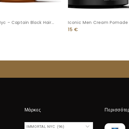
yc – Captain Black Hair
Iconic Men Cream Pomade 
x 150 Ml
15
€
Μάρκες
Περισσότε