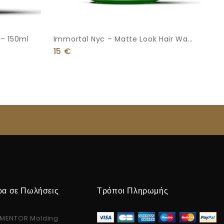
– 150ml
Immortal Nyc – Matte Look Hair Wax
150 Ml
15
€
ρα σε Πωλήσεις
Τρόποι Πληρωμής
MENTOR Molding