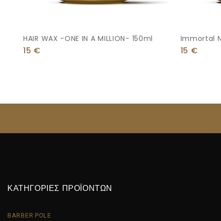
HAIR WAX -ONE IN A MILLION- 150ml
Immortal N
Styling Wa
15
€
15
€
ΚΑΤΗΓΟΡΙΕΣ ΠΡΟΪΟΝΤΩΝ
BARBER POLE