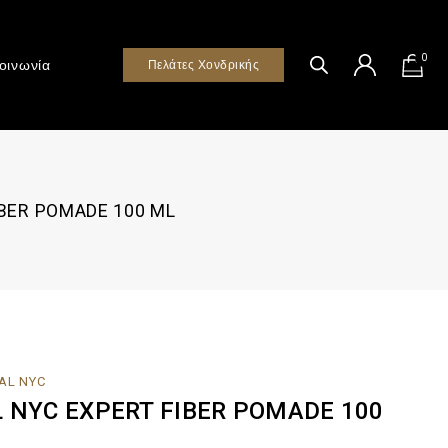
0
οινωνία
Πελάτες Χονδρικής
BER POMADE 100 ML
AL NYC
 NYC EXPERT FIBER POMADE 100