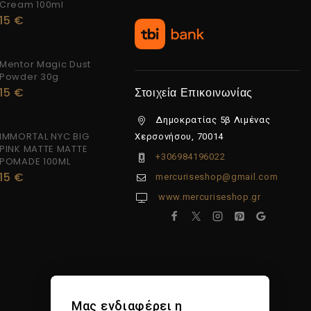
Cream 100ml
15
€
Mentor Magic Dust
Powder 30g
15
€
Στοιχεία Επικοινωνίας
Δημοκρατίας 5β Λιμένας
IMMORTAL NYC BIG
Χερσονήσου, 70014
PINK MATTE MATTE
+306984196022
POMADE 100ML
15
€
mercuriseshop@gmail.com
www.mercuriseshop.gr
Μας ενδιαφέρει η