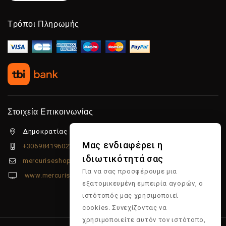
Τρόποι Πληρωμής
Στοιχεία Επικοινωνίας
Δημοκρατίας 5β Λιμένας Χερσονήσου, 70014
Μας ενδιαφέρει η
+306984196022
ιδιωτικότητά σας
mercuriseshop@gmail.com
Για να σας προσφέρουμε μια
www.mercuriseshop.gr
εξατομικευμένη εμπειρία αγορών, ο
ιστότοπός μας χρησιμοποιεί
cookies. Συνεχίζοντας να
χρησιμοποιείτε αυτόν τον ιστότοπο,