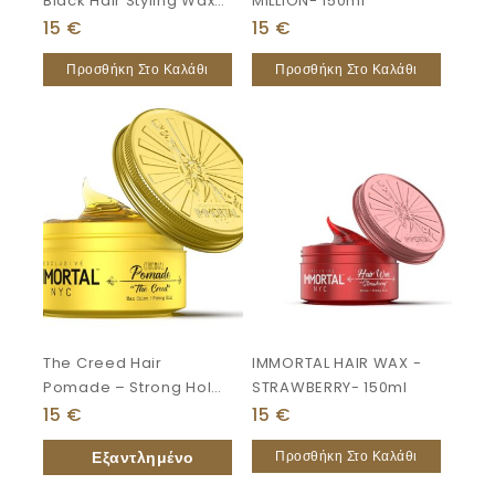
Black Hair Styling Wax
MILLION- 150ml
150 Ml
15
€
15
€
Προσθήκη Στο Καλάθι
Προσθήκη Στο Καλάθι
The Creed Hair
IMMORTAL HAIR WAX -
Pomade – Strong Hold
STRAWBERRY- 150ml
150ml
15
€
15
€
Προσθήκη Στο Καλάθι