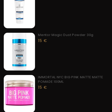
Mentor Magic Dust Powder 30g
15
€
IMMORTAL NYC BIG PINK MATTE MATTE
POMADE 100ML
15
€