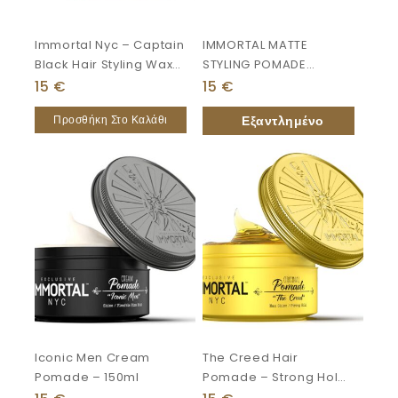
Immortal Nyc – Captain
IMMORTAL MATTE
Black Hair Styling Wax
STYLING POMADE
150 Ml
“extreme Dry Look”
15
€
15
€
150ml
Προσθήκη Στο Καλάθι
Iconic Men Cream
The Creed Hair
Pomade – 150ml
Pomade – Strong Hold
150ml