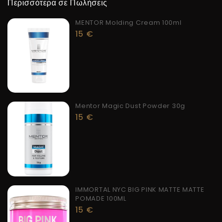
Περισσότερα σε Πωλήσεις
MENTOR Molding Cream 100ml
15
€
Mentor Magic Dust Powder 30g
15
€
IMMORTAL NYC BIG PINK MATTE MATTE
POMADE 100ML
15
€