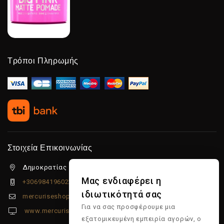
Τρόποι Πληρωμής
Στοιχεία Επικοινωνίας
Δημοκρατίας 5β Λιμένας Χερσονήσου, 70014
Μας ενδιαφέρει η
+306984196022
ιδιωτικότητά σας
mercuriseshop@gmail.com
Για να σας προσφέρουμε μια
www.mercuriseshop.gr
εξατομικευμένη εμπειρία αγορών, ο