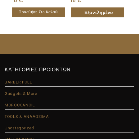
15
€
15
€
Προσθήκη Στο Καλάθι
ΚΑΤΗΓΟΡΙΕΣ ΠΡΟΪΟΝΤΩΝ
BARBER POLE
Gadgets & More
MOROCCANOIL
TOOLS & ΑΝΑΛΩΣΙΜΑ
Uncategorized