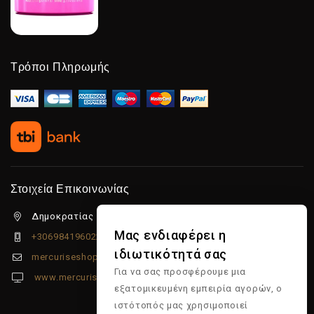
Τρόποι Πληρωμής
Στοιχεία Επικοινωνίας
Δημοκρατίας 5β Λιμένας Χερσονήσου, 70014
Μας ενδιαφέρει η
+306984196022
ιδιωτικότητά σας
mercuriseshop@gmail.com
Για να σας προσφέρουμε μια
www.mercuriseshop.gr
εξατομικευμένη εμπειρία αγορών, ο
ιστότοπός μας χρησιμοποιεί