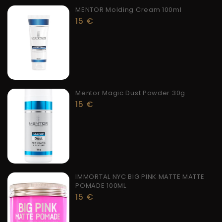
MENTOR Molding Cream 100ml
15
€
Mentor Magic Dust Powder 30g
15
€
IMMORTAL NYC BIG PINK MATTE MATTE
POMADE 100ML
15
€