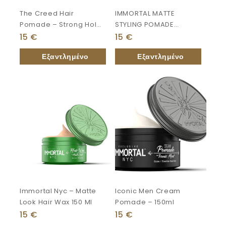
The Creed Hair
IMMORTAL MATTE
Pomade – Strong Hold
STYLING POMADE
150ml
“extreme Dry Look”
15
€
15
€
150ml
Immortal Nyc – Matte
Iconic Men Cream
Look Hair Wax 150 Ml
Pomade – 150ml
15
€
15
€