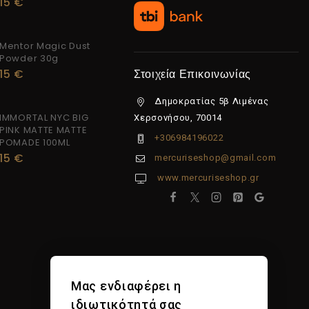
15
€
Mentor Magic Dust
Powder 30g
15
€
Στοιχεία Επικοινωνίας
Δημοκρατίας 5β Λιμένας
IMMORTAL NYC BIG
Χερσονήσου, 70014
PINK MATTE MATTE
+306984196022
POMADE 100ML
15
€
mercuriseshop@gmail.com
www.mercuriseshop.gr
Μας ενδιαφέρει η
ιδιωτικότητά σας