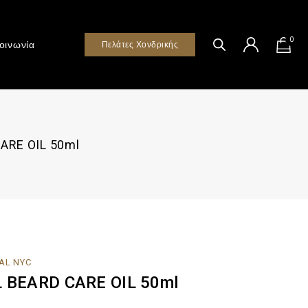
0
οινωνία
Πελάτες Χονδρικής
ARE OIL 50ml
AL NYC
BEARD CARE OIL 50ml