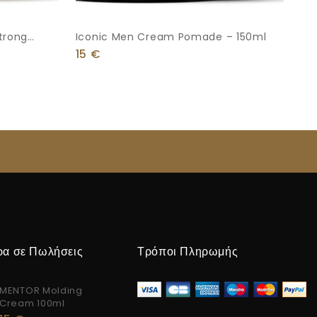
trong
Iconic Men Cream Pomade – 150ml
15
€
ρα σε Πωλήσεις
Τρόποι Πληρωμής
MENTOR Molding
Cream 100ml