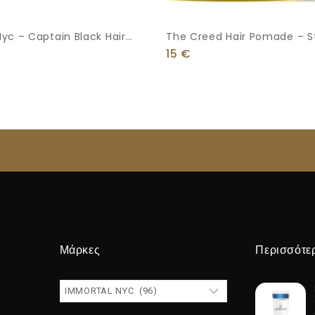
yc – Captain Black Hair
The Creed Hair Pomade – S
x 150 Ml
Hold 150ml
15
€
Μάρκες
Περισσότε