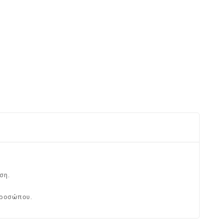
ση.
προσώπου.