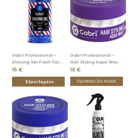
Gabri Professional –
Gabri Professional –
Shaving Gel Fresh Face
Hair Styling Aqua Wax
Blue Ice 1000ml
Gloss Finish 150ml
15
€
10
€
Προσθήκη Στο Καλάθι