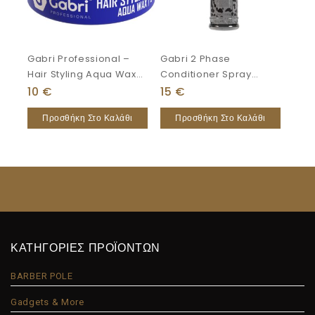
Gabri Professional –
Gabri 2 Phase
Hair Styling Aqua Wax
Conditioner Spray
Bubblegum Strong
400ml Milk Therapy
10
€
15
€
150ml
Προσθήκη Στο Καλάθι
Προσθήκη Στο Καλάθι
ΚΑΤΗΓΟΡΙΕΣ ΠΡΟΪΟΝΤΩΝ
BARBER POLE
Gadgets & More