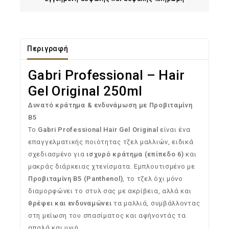
Περιγραφή
Gabri Professional – Hair
Gel Original 250ml
Δυνατό
κράτημα &
ενδυνάμωση
με
Προβιταμίνη
Β5
Το
Gabri
Professional
Hair
Gel
Original
είναι
ένα
επαγγελματικής
ποιότητας
τζελ
μαλλιών,
ειδικά
σχεδιασμένο
για
ισχυρό
κράτημα (
επίπεδο
6)
και
μακράς
διάρκειας
χτενίσματα.
Εμπλουτισμένο
με
Προβιταμίνη
B5 (
Panthenol)
,
το
τζελ
όχι
μόνο
διαμορφώνει
το
στυλ
σας
με
ακρίβεια,
αλλά
και
θρέφει
και
ενδυναμώνει
τα
μαλλιά,
συμβάλλοντας
στη
μείωση
του
σπασίματος
και
αφήνοντάς
τα
απαλά
και
υγιή.