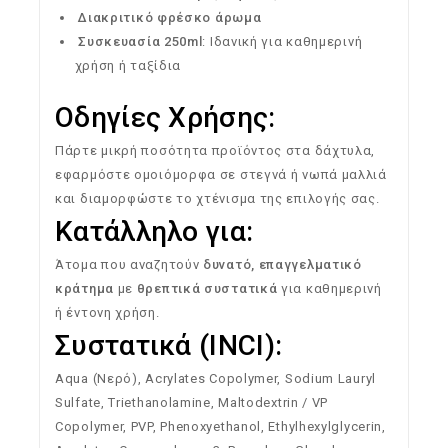
Διακριτικό
φρέσκο
άρωμα
Συσκευασία
250ml
:
Ιδανική
για
καθημερινή
χρήση
ή
ταξίδια
Οδηγίες
Χρήσης:
Πάρτε
μικρή
ποσότητα
προϊόντος
στα
δάχτυλα,
εφαρμόστε
ομοιόμορφα
σε
στεγνά
ή
νωπά
μαλλιά
και
διαμορφώστε
το
χτένισμα
της
επιλογής
σας.
Κατάλληλο
για:
Άτομα
που
αναζητούν
δυνατό,
επαγγελματικό
κράτημα
με
θρεπτικά
συστατικά
για
καθημερινή
ή
έντονη
χρήση.
Συστατικά (
INCI):
Aqua (
Νερό),
Acrylates
Copolymer,
Sodium
Lauryl
Sulfate,
Triethanolamine,
Maltodextrin /
VP
Copolymer,
PVP,
Phenoxyethanol,
Ethylhexylglycerin,