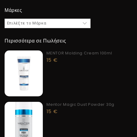
Μάρκες
Περισσότερα σε Πωλήσεις
MENTOR Molding Cream 100ml
15
€
Mentor Magic Dust Powder 30g
15
€