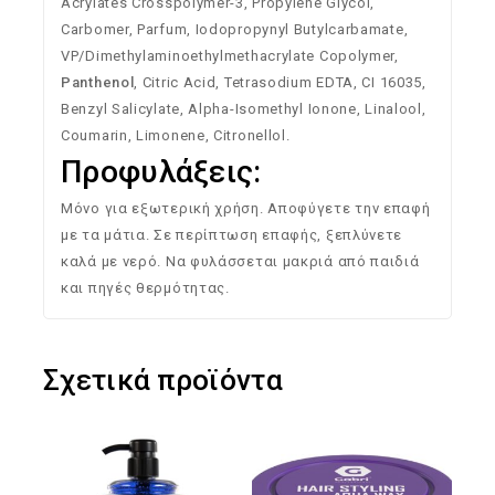
Acrylates
Crosspolymer-
3,
Propylene
Glycol,
Carbomer,
Parfum,
Iodopropynyl
Butylcarbamate,
VP/
Dimethylaminoethylmethacrylate
Copolymer,
Panthenol
,
Citric
Acid,
Tetrasodium
EDTA,
CI
16035,
Benzyl
Salicylate,
Alpha-
Isomethyl
Ionone,
Linalool,
Coumarin,
Limonene,
Citronellol.
Προφυλάξεις:
Μόνο
για
εξωτερική
χρήση.
Αποφύγετε
την
επαφή
με
τα
μάτια.
Σε
περίπτωση
επαφής,
ξεπλύνετε
καλά
με
νερό.
Να
φυλάσσεται
μακριά
από
παιδιά
και
πηγές
θερμότητας.
Σχετικά προϊόντα