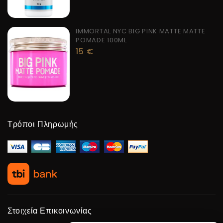
IMMORTAL NYC BIG PINK MATTE MATTE
POMADE 100ML
15
€
Τρόποι Πληρωμής
Στοιχεία Επικοινωνίας