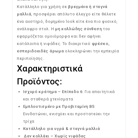
Κατάλληλο
για
χρήση
σε
βρεγμένα
ή
στεγνά
μαλλιά
,
προσφέρει
απόλυτο
έλεγχο
είτε
θέλετε
ένα
αυστηρό,
δομημένο
look
είτε
ένα
πιο
φυσικό,
ανάλαφρο
στυλ.
Η
μη
κολλώδης
σύνθεση
του
εφαρμόζεται
ομοιόμορφα
και
δεν
αφήνει
κατάλοιπα
ή
νιφάδες.
Το
διακριτικό
φρέσκο,
εσπεριδοειδές
άρωμα
ολοκληρώνει
την
εμπειρία
περιποίησης.
Χαρακτηριστικά
Προϊόντος:
Ισχυρό
κράτημα –
Επίπεδο
6
:
Για
απαιτητικά
και
σταθερά
χτενίσματα
Εμπλουτισμένο
με
Προβιταμίνη
Β5
:
Ενυδατώνει,
ενισχύει
και
προστατεύει
την
τρίχα
Κατάλληλο
για
υγρά &
στεγνά
μαλλιά
Δεν
κολλάει –
Χωρίς
νιφάδες