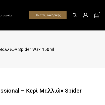
0
οινωνία
Πελάτες Χονδρικής
ί Μαλλιών Spider Wax 150ml
essional – Κερί Μαλλιών Spider