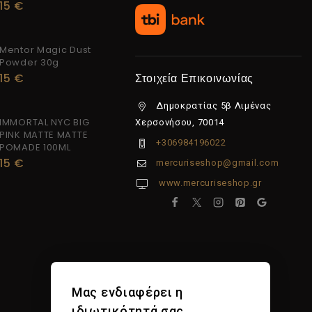
15
€
Mentor Magic Dust
Powder 30g
15
€
Στοιχεία Επικοινωνίας
Δημοκρατίας 5β Λιμένας
IMMORTAL NYC BIG
Χερσονήσου, 70014
PINK MATTE MATTE
+306984196022
POMADE 100ML
15
€
mercuriseshop@gmail.com
www.mercuriseshop.gr
Μας ενδιαφέρει η
ιδιωτικότητά σας