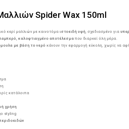
ί Μαλλιών Spider Wax 150ml
ικό κερί μαλλιών με καινοτόμα
ιστοειδή υφή
, σχεδιασμένο για
υπε
λαμπερό, καλοφτιαγμένο αποτέλεσμα
που διαρκεί όλη μέρα.
μουλα με βάση το νερό
κάνουν την εφαρμογή εύκολη, χωρίς να αφ
σμα
ση
ωρίς κατάλοιπα
νή χρήση
o styling
περιδοειδών