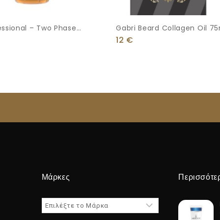
essional – Two Phase
Gabri Beard Collagen Oil 7
r Argan Oil 400ml
12
€
Μάρκες
Περισσότε