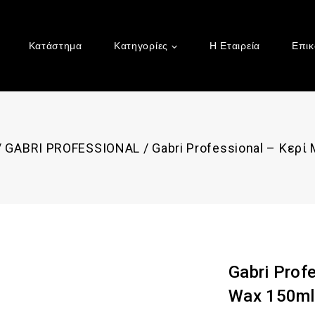
Κατάστημα
Κατηγορίες
Η Εταιρεία
Επικ
/
GABRI PROFESSIONAL
/
Gabri Professional – Κερ
Gabri Prof
Wax 150ml