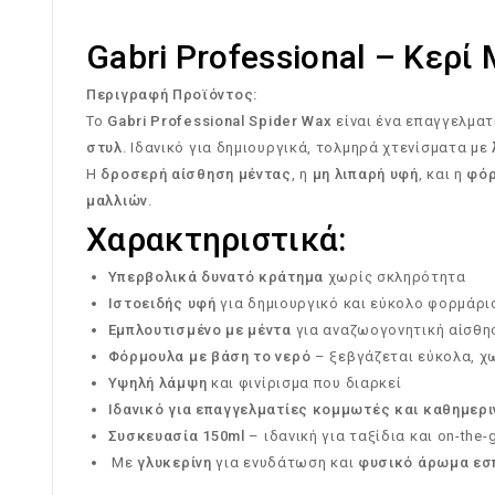
Gabri Professional – Κερ
Περιγραφή Προϊόντος:
Το
Gabri Professional Spider Wax
είναι ένα επαγγελματ
στυλ
. Ιδανικό για δημιουργικά, τολμηρά χτενίσματα με
Η
δροσερή αίσθηση μέντας
, η
μη λιπαρή υφή
, και η
φόρ
μαλλιών
.
Χαρακτηριστικά:
Υπερβολικά δυνατό κράτημα
χωρίς σκληρότητα
Ιστοειδής υφή
για δημιουργικό και εύκολο φορμάρι
Εμπλουτισμένο με μέντα
για αναζωογονητική αίσθη
Φόρμουλα με βάση το νερό
– ξεβγάζεται εύκολα, χ
Υψηλή λάμψη
και φινίρισμα που διαρκεί
Ιδανικό για επαγγελματίες κομμωτές και καθημερι
Συσκευασία 150ml
– ιδανική για ταξίδια και on-the-g
Με
γλυκερίνη
για ενυδάτωση και
φυσικό άρωμα εσ