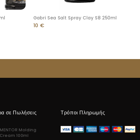
5ml
Gabri Sea Salt Spray Clay S8 250ml
10
€
ρα σε Πωλήσεις
Τρόποι Πληρωμής
MENTOR Molding
Cream 100ml