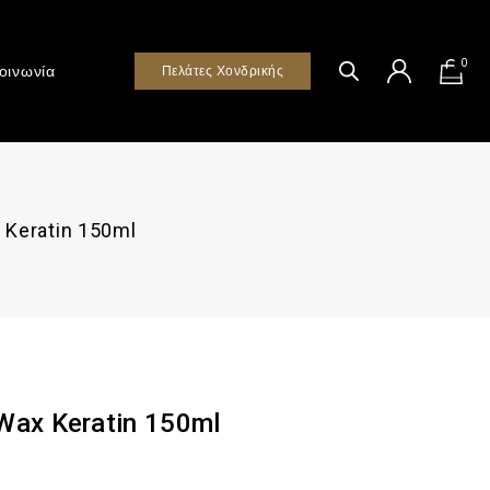
0
οινωνία
Πελάτες Χονδρικής
x Keratin 150ml
 Wax Keratin 150ml