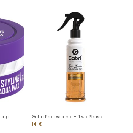
yling
Gabri Professional – Two Phase
l
Conditioner Argan Oil 400ml
14
€