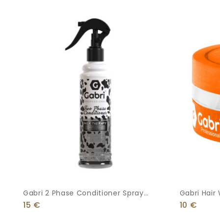
Gabri 2 Phase Conditioner Spray
Gabri Hair 
400ml Milk Therapy
15
€
10
€