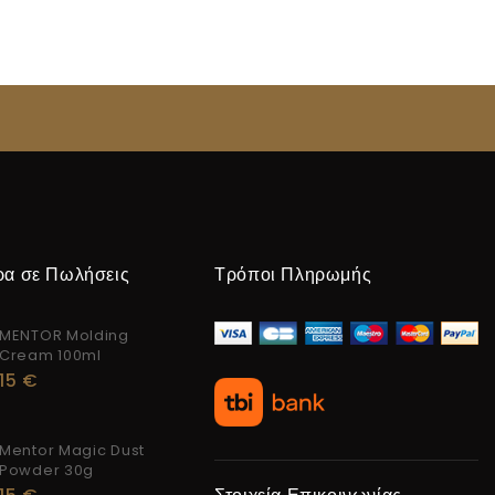
ρα σε Πωλήσεις
Τρόποι Πληρωμής
MENTOR Molding
Cream 100ml
15
€
Mentor Magic Dust
Powder 30g