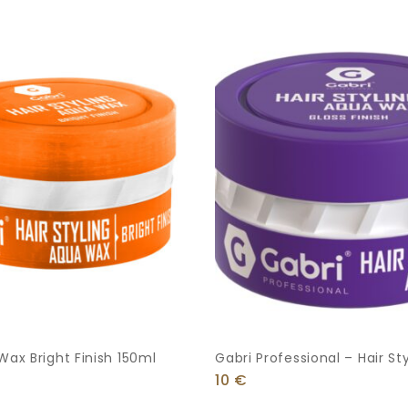
Wax Bright Finish 150ml
Gabri Professional – Hair St
Aqua Wax Gloss Finish 150m
10
€