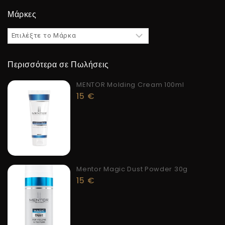
Μάρκες
Περισσότερα σε Πωλήσεις
MENTOR Molding Cream 100ml
15
€
Mentor Magic Dust Powder 30g
15
€