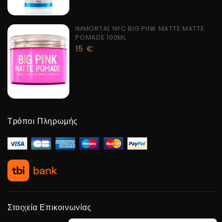
IMMORTAL NYC BIG PINK MATTE MATTE
POMADE 100ML
15
€
Τρόποι Πληρωμής
Στοιχεία Επικοινωνίας