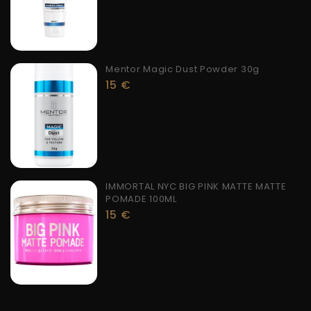
Mentor Magic Dust Powder 30g
15
€
IMMORTAL NYC BIG PINK MATTE MATTE
POMADE 100ML
15
€