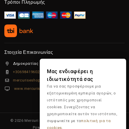
Τρόποι Πληρωμής
Στοιχεία Επικοινωνίας
Δημοκρατίας 5β Λιμένας Χερσονήσου, 70014
Μας ενδιαφέρει η
+306984196022
ιδιωτικότητά σας
mercuriseshop@gmail.com
Για να σας προσφέρουμε μια
www.mercuriseshop.gr
εξατομικευμένη εμπειρία αγορών, ο
ιστότοπός μας χρησιμοποιεί
cookies. Συνεχίζοντας να
χρησιμοποιείτε αυτόν τον ιστότοπο,
© 2026 Mercuri - Είδη κομμωτηρίου - Επώνυμα προϊόντα -
συμφωνείτε με τα
πολιτική για τα
Powered & Supported by
Multiapp
cookies.