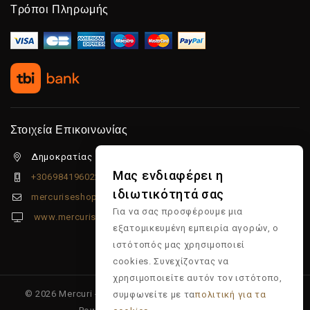
Τρόποι Πληρωμής
Στοιχεία Επικοινωνίας
Δημοκρατίας 5β Λιμένας Χερσονήσου, 70014
Μας ενδιαφέρει η
+306984196022
ιδιωτικότητά σας
mercuriseshop@gmail.com
Για να σας προσφέρουμε μια
www.mercuriseshop.gr
εξατομικευμένη εμπειρία αγορών, ο
ιστότοπός μας χρησιμοποιεί
cookies. Συνεχίζοντας να
χρησιμοποιείτε αυτόν τον ιστότοπο,
© 2026 Mercuri - Είδη κομμωτηρίου - Επώνυμα προϊόντα -
συμφωνείτε με τα
πολιτική για τα