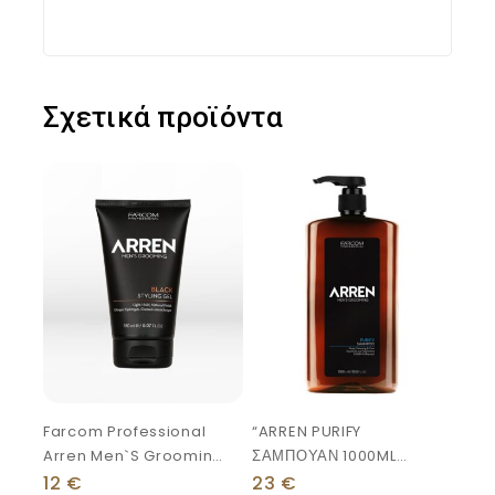
Σχετικά προϊόντα
Farcom Professional
“ARREN PURIFY
Arren Men`s Grooming
ΣΑΜΠΟΥΑΝ 1000ML
Black Styling Gel 150ml
Βαθύς Καθαρισμός &
12
€
23
€