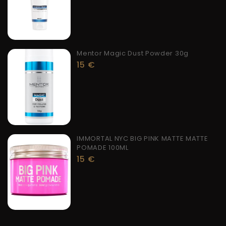
Mentor Magic Dust Powder 30g
15
€
IMMORTAL NYC BIG PINK MATTE MATTE
POMADE 100ML
15
€