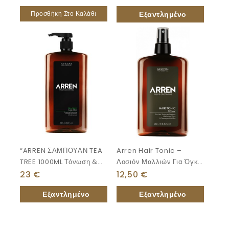
Περιποίηση.”
Προσθήκη Στο Καλάθι
“ARREN ΣΑΜΠΟΥΑΝ TEA
Arren Hair Tonic –
TREE 1000ML Τόνωση &
Λοσιόν Μαλλιών Για Όγκο
Αναζωογόνηση.”
& Τόνωση Μαλλιών
23
€
12,50
€
250ml