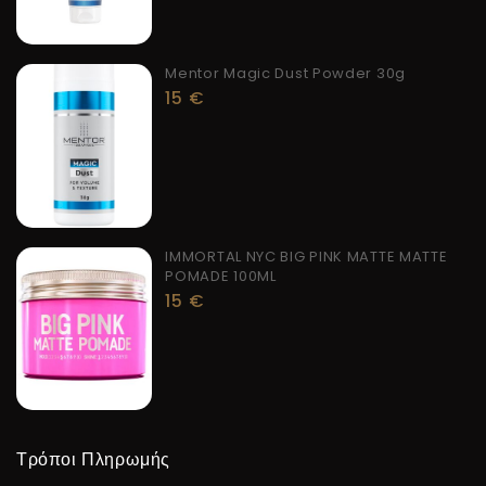
Mentor Magic Dust Powder 30g
15
€
IMMORTAL NYC BIG PINK MATTE MATTE
POMADE 100ML
15
€
Τρόποι Πληρωμής