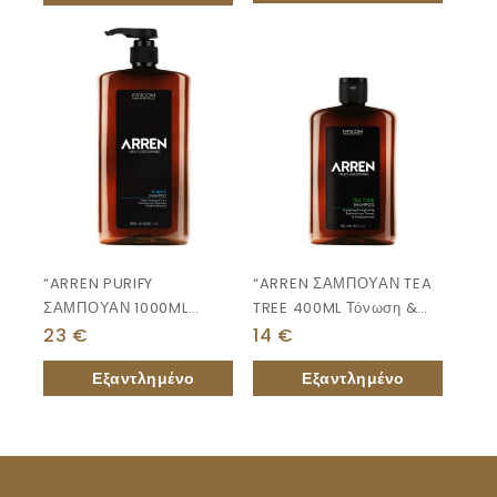
“ARREN PURIFY
“ARREN ΣΑΜΠΟΥΑΝ TEA
ΣΑΜΠΟΥΑΝ 1000ML
TREE 400ML Τόνωση &
Βαθύς Καθαρισμός &
Αναζωογόνηση.”
23
€
14
€
Περιποίηση.”