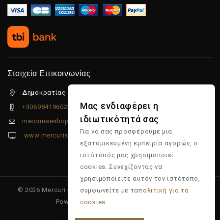
Στοιχεία Επικοινωνίας
Δημοκρατίας 5β Λιμένας Χερσονήσου, 70014
Μας ενδιαφέρει η
+306984196022
ιδιωτικότητά σας
mercuriseshop@gmail.com
Για να σας προσφέρουμε μια
www.mercuriseshop.gr
εξατομικευμένη εμπειρία αγορών, ο
ιστότοπός μας χρησιμοποιεί
cookies. Συνεχίζοντας να
χρησιμοποιείτε αυτόν τον ιστότοπο,
© 2026 Mercuri - Είδη κομμωτηρίου - Επώνυμα προϊόντα -
συμφωνείτε με τα
πολιτική για τα
Powered & Supported by
Multiapp
cookies.