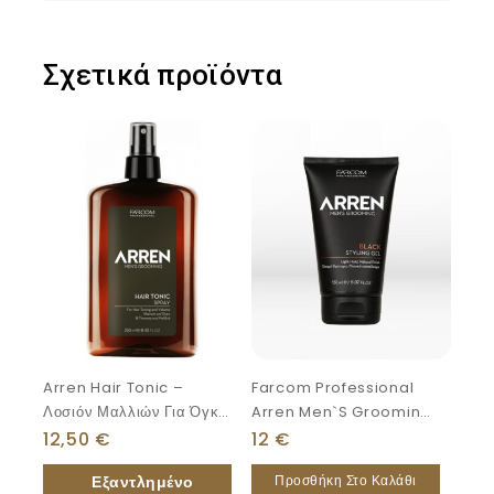
Σχετικά προϊόντα
Arren Hair Tonic –
Farcom Professional
Λοσιόν Μαλλιών Για Όγκο
Arren Men`s Grooming
& Τόνωση Μαλλιών
Black Styling Gel 150ml
12,50
€
12
€
250ml
Προσθήκη Στο Καλάθι