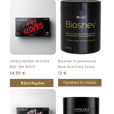
L3VEL3 NITRILE GLOVES
Bioshev Professional
RED-ISH 100CT
Blue Dust Free Σκόνη
Ξανοίγματος Έως 7
14,95
€
12
€
Τόνους 500gr
Προσθήκη Στο Καλάθι