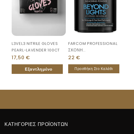
L3VEL3 NITRILE GLOVES
FARCOM PROFESSIONAL
PEARL-LAVENDER 100CT
ΣΚΟΝΗ
ΑΠΟΧΡΩΜΑΤΙΣΜΟΥ
17,50
€
22
€
BEYOND LIGHTS 500GR
Προσθήκη Στο Καλάθι
ΚΑΤΗΓΟΡΙΕΣ ΠΡΟΪΟΝΤΩΝ