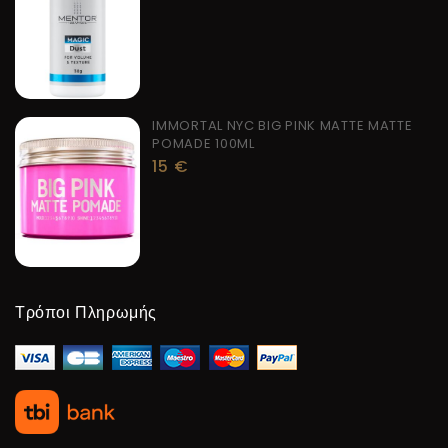
IMMORTAL NYC BIG PINK MATTE MATTE
POMADE 100ML
15
€
Τρόποι Πληρωμής