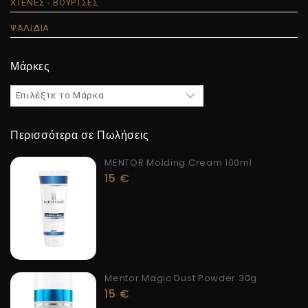
ΧΤΕΝΕΣ - ΒΟΥΡΤΣΕΣ
ΨΑΛΙΔΙΑ
Μάρκες
Περισσότερα σε Πωλήσεις
MENTOR Molding Cream 100ml
15
€
Mentor Magic Dust Powder 30g
15
€