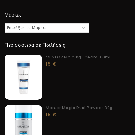
Μάρκες
Περισσότερα σε Πωλήσεις
MENTOR Molding Cream 100ml
15
€
Mentor Magic Dust Powder 30g
15
€