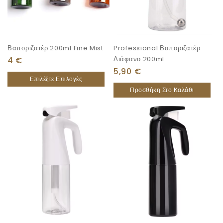
Βαποριζατέρ 200ml Fine Mist
Professional Βαποριζατέρ
Διάφανο 200ml
4
€
5,90
€
Επιλέξτε Επιλογές
Προσθήκη Στο Καλάθι