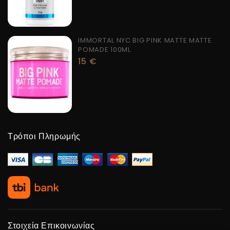
IMMORTAL NYC BIG PINK MATTE MATTE
POMADE 100ML
15
€
Τρόποι Πληρωμής
Στοιχεία Επικοινωνίας