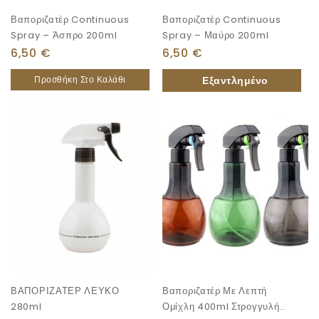
Βαποριζατέρ Continuous
Βαποριζατέρ Continuous
Spray – Άσπρο 200ml
Spray – Μαύρο 200ml
6,50
€
6,50
€
Προσθήκη Στο Καλάθι
ΒΑΠΟΡΙΖΑΤΕΡ ΛΕΥΚΟ
Βαποριζατέρ Με Λεπτή
280ml
Ομίχλη 400ml Στρογγυλή