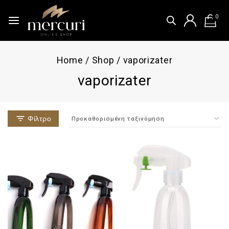
0
Home
/
Shop
/
vaporizater
vaporizater
Φίλτρο