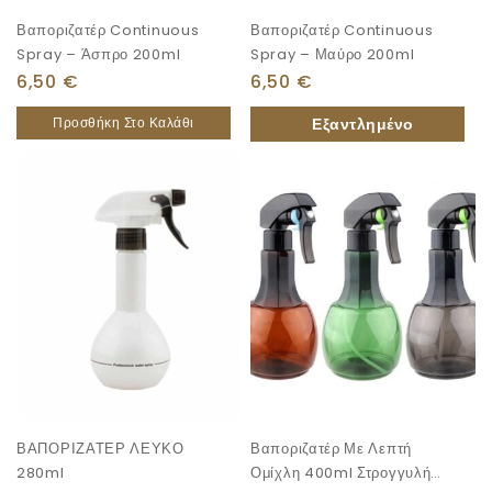
Βαποριζατέρ Continuous
Βαποριζατέρ Continuous
Spray – Άσπρο 200ml
Spray – Μαύρο 200ml
6,50
€
6,50
€
Προσθήκη Στο Καλάθι
ΒΑΠΟΡΙΖΑΤΕΡ ΛΕΥΚΟ
Βαποριζατέρ Με Λεπτή
280ml
Ομίχλη 400ml Στρογγυλή