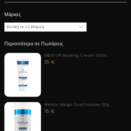
Μάρκες
Περισσότερα σε Πωλήσεις
MENTOR Molding Cream 100ml
15
€
Mentor Magic Dust Powder 30g
15
€