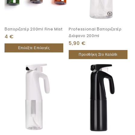
Βαποριζατέρ 200ml Fine Mist
Professional Βαποριζατέρ
Διάφανο 200ml
4
€
5,90
€
Επιλέξτε Επιλογές
Προσθήκη Στο Καλάθι