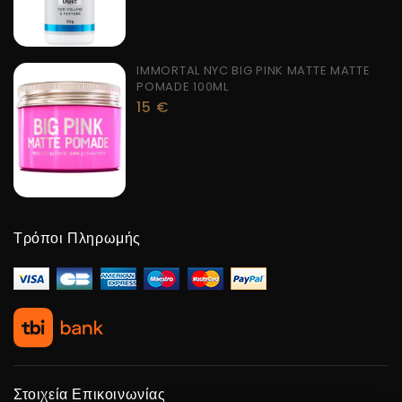
IMMORTAL NYC BIG PINK MATTE MATTE
POMADE 100ML
15
€
Τρόποι Πληρωμής
Στοιχεία Επικοινωνίας