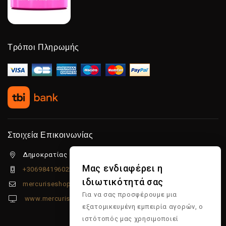
Τρόποι Πληρωμής
Στοιχεία Επικοινωνίας
Δημοκρατίας 5β Λιμένας Χερσονήσου, 70014
Μας ενδιαφέρει η
+306984196022
ιδιωτικότητά σας
mercuriseshop@gmail.com
Για να σας προσφέρουμε μια
www.mercuriseshop.gr
εξατομικευμένη εμπειρία αγορών, ο
ιστότοπός μας χρησιμοποιεί