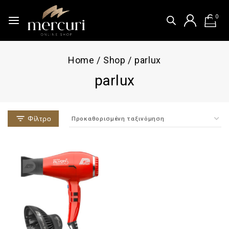
0
Home
/
Shop
/
parlux
parlux
Φίλτρο