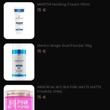
MENTOR Molding Cream 100ml
15
€
Mentor Magic Dust Powder 30g
15
€
IMMORTAL NYC BIG PINK MATTE MATTE
POMADE 100ML
15
€