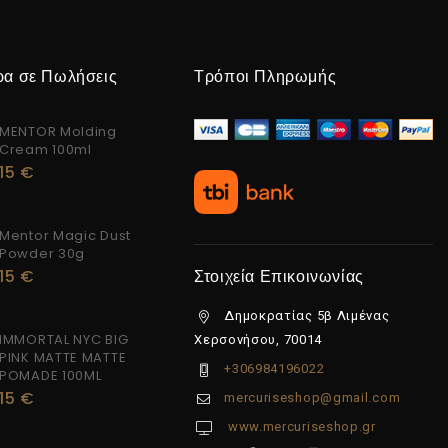
ρα σε Πωλήσεις
Τρόποι Πληρωμής
MENTOR Molding
Cream 100ml
15
€
Mentor Magic Dust
Powder 30g
15
€
Στοιχεία Επικοινωνίας
Δημοκρατίας 5β Λιμένας
IMMORTAL NYC BIG
Χερσονήσου, 70014
PINK MATTE MATTE
+306984196022
POMADE 100ML
15
€
mercuriseshop@gmail.com
www.mercuriseshop.gr