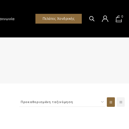
0
οινωνία
Πελάτες Χονδρικής