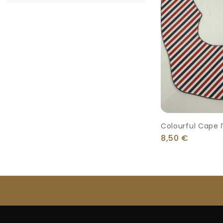
Colourful Cape Π
8,50
€