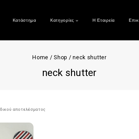
Κατάστημα
Κατηγορίες
Η Εταιρεία
Επικ
Home
/
Shop
/
neck shutter
neck shutter
αδικού αποτελέσματος