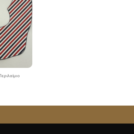
εριλαίμιο