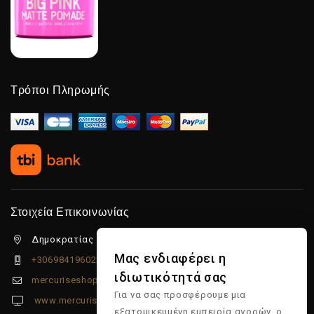
Τρόποι Πληρωμής
Στοιχεία Επικοινωνίας
Δημοκρατίας 5β Λιμένας Χερσονήσου, 70014
Μας ενδιαφέρει η
+306984196022
ιδιωτικότητά σας
mercuriseshop@gmail.com
Για να σας προσφέρουμε μια
www.mercuriseshop.gr
εξατομικευμένη εμπειρία αγορών, ο