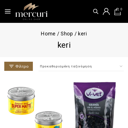
0
Home
/
Shop
/
keri
keri
Φίλτρο