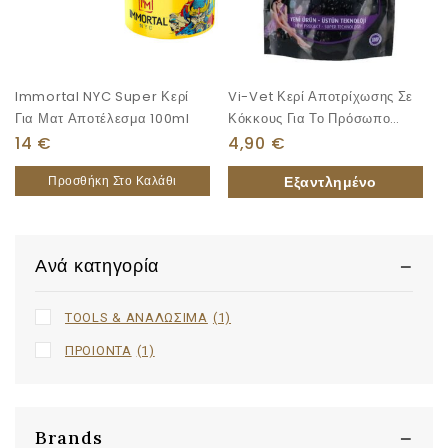
Immortal NYC Super Κερί
Vi-Vet Κερί Αποτρίχωσης Σε
Για Ματ Αποτέλεσμα 100ml
Κόκκους Για Το Πρόσωπο
250gr
14
€
4,90
€
Προσθήκη Στο Καλάθι
Ανά κατηγορία
TOOLS & ΑΝΑΛΩΣΙΜΑ
(1)
ΠΡΟΙΟΝΤΑ
(1)
Brands