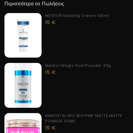
Περισσότερα σε Πωλήσεις
MENTOR Molding Cream 100ml
15
€
Mentor Magic Dust Powder 30g
15
€
IMMORTAL NYC BIG PINK MATTE MATTE
POMADE 100ML
15
€