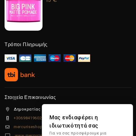
15
€
Τρόποι Πληρωμής
Στοιχεία Επικοινωνίας
Δημοκρατίας 5β Λιμένας Χερσονήσου, 70014
Μας ενδιαφέρει η
+306984196022
ιδιωτικότητά σας
mercuriseshop@gmail.com
Για να σας προσφέρουμε μια
www.mercuriseshop.gr