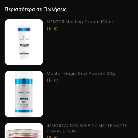
Περισσότερα σε Πωλήσεις
MENTOR Molding Cream 100ml
15
€
Mentor Magic Dust Powder 30g
15
€
IMMORTAL NYC BIG PINK MATTE MATTE
POMADE 100ML