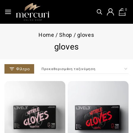
0
Home
/
Shop
/
gloves
gloves
Φίλτρο