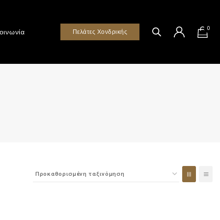
0
οινωνία
Πελάτες Χονδρικής