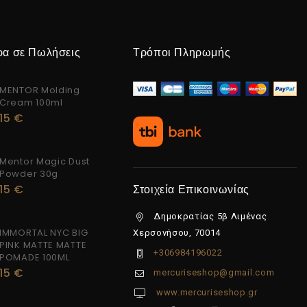
ρα σε Πωλήσεις
Τρόποι Πληρωμής
MENTOR Molding
Cream 100ml
15
€
Mentor Magic Dust
Powder 30g
15
€
Στοιχεία Επικοινωνίας
Δημοκρατίας 5β Λιμένας
IMMORTAL NYC BIG
Χερσονήσου, 70014
PINK MATTE MATTE
+306984196022
POMADE 100ML
15
€
mercuriseshop@gmail.com
www.mercuriseshop.gr