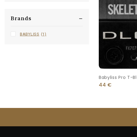
Brands
BABYLISS
(1)
Babyliss Pro T-B
Ανταλλακτικό
44
€