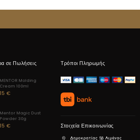
ρα σε Πωλήσεις
Τρόποι Πληρωμής
MENTOR Molding
Cream 100ml
15
€
Mentor Magic Dust
Powder 30g
15
€
Στοιχεία Επικοινωνίας
Δημοκρατίας 5β Λιμένας