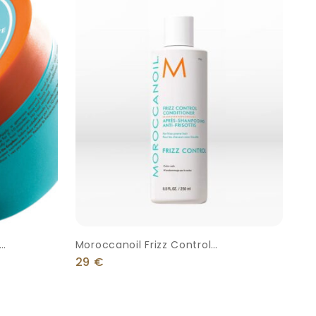
Moroccanoil Frizz Control
 250ml
Conditioner 250ml
29
€