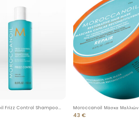
l Frizz Control Shampoo
Moroccanoil Μάσκα Μαλλιών
Restorative Για Επανόρθωση
43
€