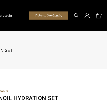
0
οινωνία
Πελάτες Χονδρικής
N SET
CANOIL
OIL HYDRATION SET