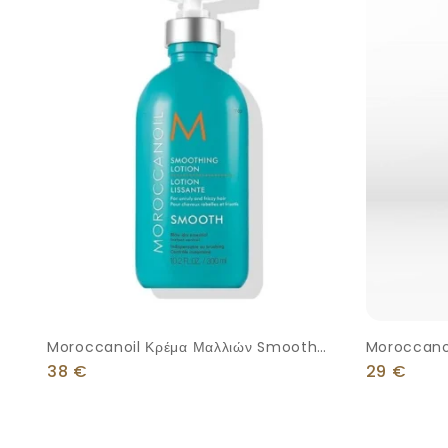
Moroccanoil Κρέμα Μαλλιών Smooth
Moroccanoi
300ml
250ml
38
€
29
€