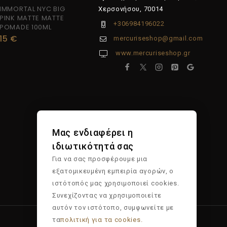
IMMORTAL NYC BIG
Χερσονήσου, 70014
PINK MATTE MATTE
+306984196022
POMADE 100ML
15
€
mercuriseshop@gmail.com
www.mercuriseshop.gr
Μας ενδιαφέρει η
ιδιωτικότητά σας
Για να σας προσφέρουμε μια
εξατομικευμένη εμπειρία αγορών, ο
ιστότοπός μας χρησιμοποιεί cookies.
Συνεχίζοντας να χρησιμοποιείτε
αυτόν τον ιστότοπο, συμφωνείτε με
τα
πολιτική για τα cookies.