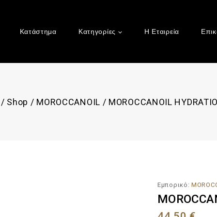
Κατάστημα
Κατηγορίες
Η Εταιρεία
Επικ
/
Shop
/
MOROCCANOIL
/
MOROCCANOIL HYDRATIO
Εμπορικό:
MOROC
MOROCCAN
44,50
€