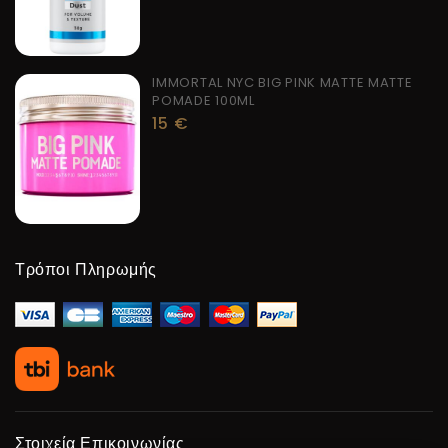
IMMORTAL NYC BIG PINK MATTE MATTE
POMADE 100ML
15
€
Τρόποι Πληρωμής
Στοιχεία Επικοινωνίας