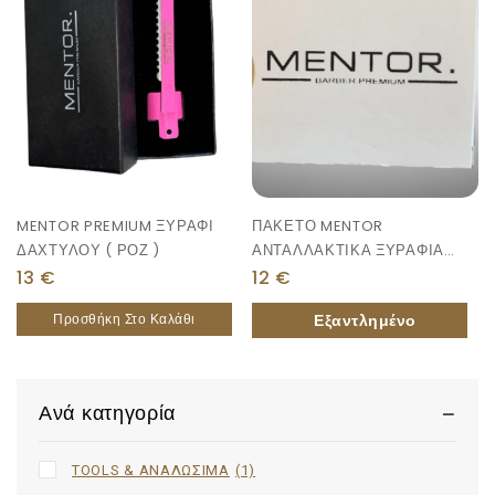
MENTOR PREMIUM ΞΥΡΑΦΙ
ΠΑΚΕΤΟ MENTOR
ΔΑΧΤΥΛΟΥ ( ΡΟΖ )
ΑΝΤΑΛΛΑΚΤΙΚΑ ΞΥΡΑΦΙΑ
10ΤΜΧ
13
€
12
€
Προσθήκη Στο Καλάθι
Ανά κατηγορία
TOOLS & ΑΝΑΛΩΣΙΜΑ
(1)