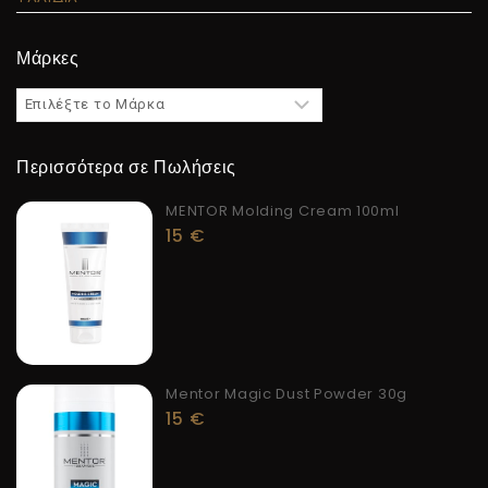
Μάρκες
Περισσότερα σε Πωλήσεις
MENTOR Molding Cream 100ml
15
€
Mentor Magic Dust Powder 30g
15
€