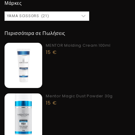
Μάρκες
Περισσότερα σε Πωλήσεις
MENTOR Molding Cream 100ml
15
€
Mentor Magic Dust Powder 30g
15
€