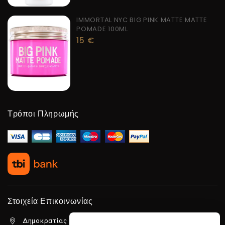
IMMORTAL NYC BIG PINK MATTE MATTE
POMADE 100ML
15
€
Τρόποι Πληρωμής
Στοιχεία Επικοινωνίας
Δημοκρατίας 5β Λιμένας Χερσονήσου, 70014