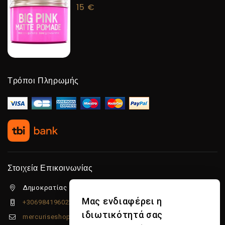
15
€
Τρόποι Πληρωμής
Στοιχεία Επικοινωνίας
Δημοκρατίας 5β Λιμένας Χερσονήσου, 70014
Μας ενδιαφέρει η
+306984196022
ιδιωτικότητά σας
mercuriseshop@gmail.com