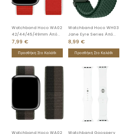
Watchband Hoco WA02
Watchband Hoco WH03
42/44/45/49mm Από
Jane Eyre Series Από
Nylon Για Apple Watch
Ultra-Thin Nylon Για
7,99
€
8,99
€
Series
Samsung Huawei
Προσθήκη Στο Καλάθι
Προσθήκη Στο Καλάθι
1/2/3/4/5/6/7/8/SE/Ultra
Xiaomi Vivo Κα 20mm
Russian Style
Universal Πράσινο
Watchband Hoco WA02
Watchband Goospery