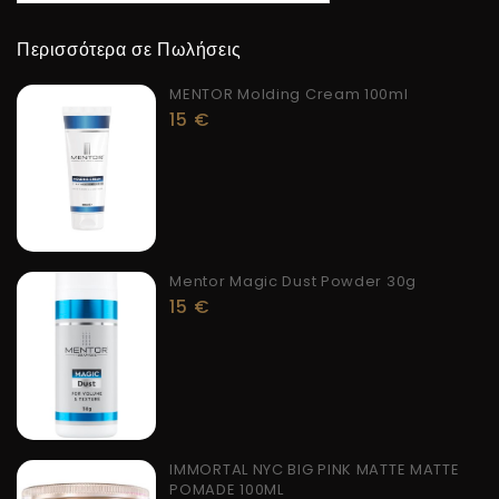
Περισσότερα σε Πωλήσεις
MENTOR Molding Cream 100ml
15
€
Mentor Magic Dust Powder 30g
15
€
IMMORTAL NYC BIG PINK MATTE MATTE
POMADE 100ML